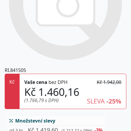
RI.841505
Kč
Vaše cena
bez DPH
Kč 1.942,00
Kč 1.460,16
SLEVA
-25%
(1.766,79 s DPH)
Množstevní slevy
Kč 1.419,60
-3%
od 3 ks
(1.717,72 s DPH)