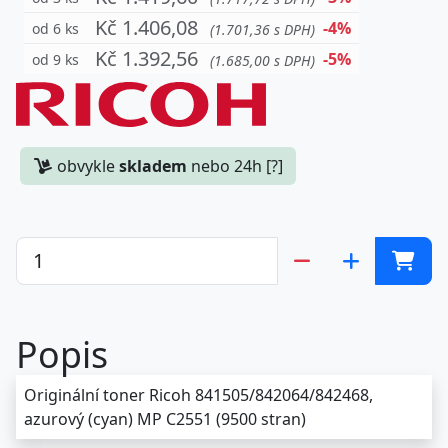
Kč 1.406,08
-4%
od 6 ks
(1.701,36 s DPH)
Kč 1.392,56
-5%
od 9 ks
(1.685,00 s DPH)
obvykle
skladem
nebo 24h [?]
Popis
Originální toner Ricoh 841505/842064/842468,
azurový (cyan) MP C2551 (9500 stran)