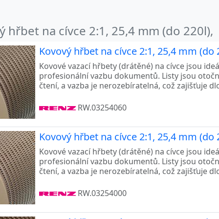
 hřbet na cívce 2:1, 25,4 mm (do 220l),
Kovový hřbet na cívce 2:1, 25,4 mm (do 2
Kovové vazací hřbety (drátěné) na cívce jsou ide
profesionální vazbu dokumentů. Listy jsou otoč
čtení, a vazba je nerozebíratelná, což zajišťuje d
RW.03254060
Kovový hřbet na cívce 2:1, 25,4 mm (do 2
Kovové vazací hřbety (drátěné) na cívce jsou ide
profesionální vazbu dokumentů. Listy jsou otoč
čtení, a vazba je nerozebíratelná, což zajišťuje d
RW.03254000