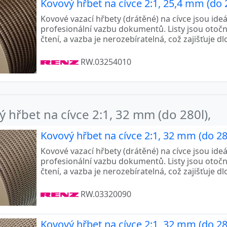
Kovový hřbet na cívce 2:1, 25,4 mm (do 2
Kovové vazací hřbety (drátěné) na cívce jsou ide
profesionální vazbu dokumentů. Listy jsou otoč
čtení, a vazba je nerozebíratelná, což zajišťuje d
RW.03254010
 hřbet na cívce 2:1, 32 mm (do 280l),
Kovový hřbet na cívce 2:1, 32 mm (do 280
Kovové vazací hřbety (drátěné) na cívce jsou ide
profesionální vazbu dokumentů. Listy jsou otoč
čtení, a vazba je nerozebíratelná, což zajišťuje d
RW.03320090
Kovový hřbet na cívce 2:1, 32 mm (do 280