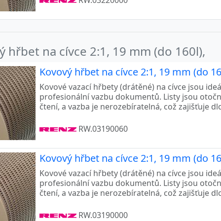
RW.03220000
 hřbet na cívce 2:1, 19 mm (do 160l),
Kovový hřbet na cívce 2:1, 19 mm (do 160
Kovové vazací hřbety (drátěné) na cívce jsou ide
profesionální vazbu dokumentů. Listy jsou otoč
čtení, a vazba je nerozebíratelná, což zajišťuje d
RW.03190060
Kovový hřbet na cívce 2:1, 19 mm (do 160
Kovové vazací hřbety (drátěné) na cívce jsou ide
profesionální vazbu dokumentů. Listy jsou otoč
čtení, a vazba je nerozebíratelná, což zajišťuje d
RW.03190000