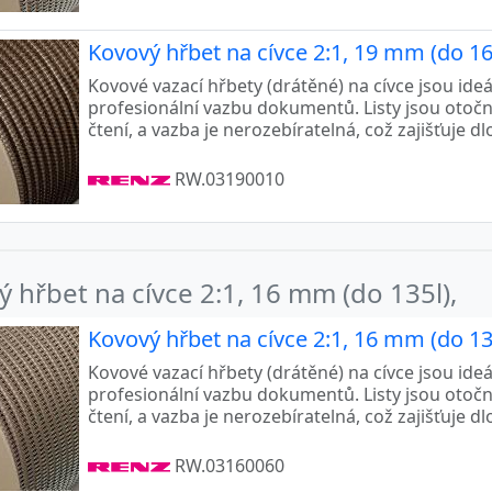
Kovový hřbet na cívce 2:1, 19 mm (do 16
Kovové vazací hřbety (drátěné) na cívce jsou ide
profesionální vazbu dokumentů. Listy jsou otoč
čtení, a vazba je nerozebíratelná, což zajišťuje d
RW.03190010
 hřbet na cívce 2:1, 16 mm (do 135l),
Kovový hřbet na cívce 2:1, 16 mm (do 135
Kovové vazací hřbety (drátěné) na cívce jsou ide
profesionální vazbu dokumentů. Listy jsou otoč
čtení, a vazba je nerozebíratelná, což zajišťuje d
RW.03160060