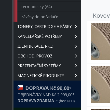
termodesky (A4)
Kovový
závěsy do pořadače
TONERY, CARTRIDGE A PÁSKY
KANCELÁŘSKÉ POTŘEBY
IDENTIFIKACE, RFID
OBCHOD, PROVOZ
PREZENTAČNÍ SYSTÉMY
MAGNETICKÉ PRODUKTY
DOPRAVA Kč 99,00
*
OBJEDNÁVKY NAD Kč 2.999,00*
DOPRAVA ZDARMA
.
* (bez DPH)