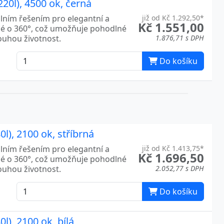
20l), 4500 ok, černá
álním řešením pro elegantní a
již od Kč 1.292,50*
Kč 1.551,00
né o 360°, což umožňuje pohodlné
louhou životnost.
1.876,71 s DPH
Do košíku
l), 2100 ok, stříbrná
álním řešením pro elegantní a
již od Kč 1.413,75*
Kč 1.696,50
né o 360°, což umožňuje pohodlné
louhou životnost.
2.052,77 s DPH
Do košíku
l), 2100 ok, bílá