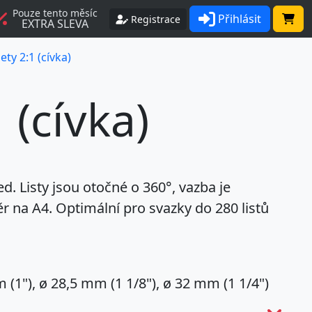
Pouze tento měsíc
Přihlásit
Registrace
EXTRA SLEVA
ty 2:1 (cívka)
 (cívka)
. Listy jsou otočné o 360°, vazba je
ěr na A4. Optimální pro svazky do 280 listů
m
(1"), ø
28,5 mm
(1 1/8"), ø
32 mm
(1 1/4")