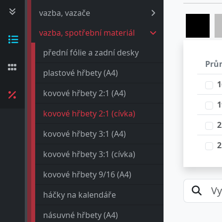
vazba, vazače
vazba, spotřební materiál
přední fólie a zadní desky
Prů
plastové hřbety (A4)
1
kovové hřbety 2:1 (A4)
1
kovové hřbety 2:1 (cívka)
2
kovové hřbety 3:1 (A4)
2
kovové hřbety 3:1 (cívka)
2
kovové hřbety 9/16 (A4)
3
háčky na kalendáře
násuvné hřbety (A4)