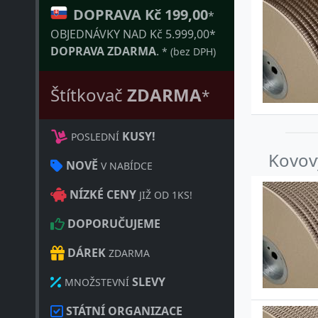
DOPRAVA Kč 199,00
*
OBJEDNÁVKY NAD Kč 5.999,00*
DOPRAVA ZDARMA
.
* (bez DPH)
Štítkovač
ZDARMA
*
KUSY!
POSLEDNÍ
Kovový
NOVĚ
V NABÍDCE
NÍZKÉ CENY
JIŽ OD 1KS!
DOPORUČUJEME
DÁREK
ZDARMA
SLEVY
MNOŽSTEVNÍ
STÁTNÍ ORGANIZACE