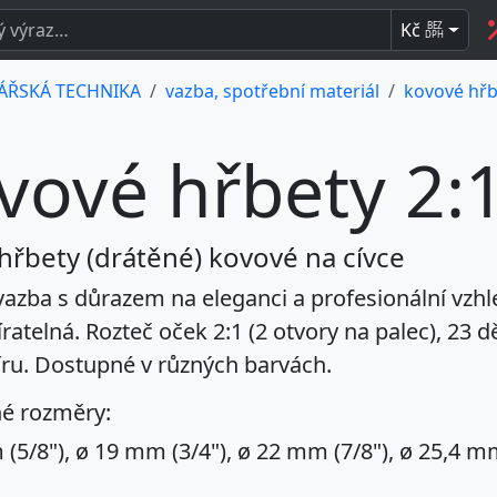
Kč
BEZ
DPH
ÁŘSKÁ TECHNIKA
vazba, spotřební materiál
kovové hřbe
vové hřbety 2:1
 hřbety (drátěné) kovové na cívce
azba s důrazem na eleganci a profesionální vzhled
ratelná. Rozteč oček 2:1 (2 otvory na palec), 23 d
ru. Dostupné v různých barvách.
é rozměry:
m
(5/8"), ø
19 mm
(3/4"), ø
22 mm
(7/8"), ø
25,4 m