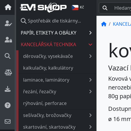
Kč
Spotřebák dle tiskárny...
KANCEL
PAPÍR, ETIKETY A OBÁLKY
ko
KANCELÁŘSKÁ TECHNIKA
děrovačky, vysekávače
Vazací
kalkulačky, kalkulátory
Kovová v
laminace, laminátory
nerozebí
řezání, řezačky
80g papí
rýhování, perforace
Dostupn
sešívačky, brožovačky
ø
16 m
skartování, skartovačky