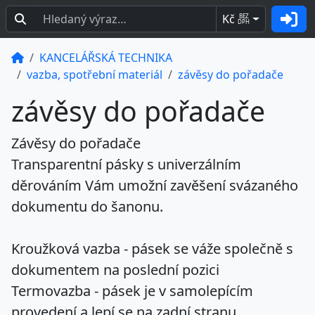
Kč
BEZ
DPH
KANCELÁŘSKÁ TECHNIKA
vazba, spotřební materiál
závěsy do pořadače
závěsy do pořadače
Závěsy do pořadače
Transparentní pásky s univerzálním
děrováním Vám umožní zavěšení svázaného
dokumentu do šanonu.
Kroužková vazba
- pásek se váže společně s
dokumentem na poslední pozici
Termovazba
- pásek je v samolepícím
provedení a lepí se na zadní stranu