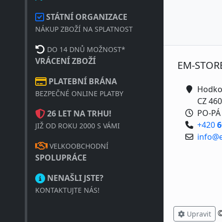
STÁTNÍ ORGANIZACE
NÁKUP ZBOŽÍ NA SPLATNOST
DO 14 DNŮ MOŽNOST*
VRÁCENÍ ZBOŽÍ
EM-STOR
PLATEBNÍ BRÁNA
Hodko
BEZPEČNÉ ONLINE PLATBY
CZ 460
PO-PÁ 
26 LET NA TRHU!
+420
6
JIŽ OD ROKU 2000 S VÁMI
info@
VELKOOBCHODNÍ
SPOLUPRÁCE
NENAŠLI JSTE?
KONTAKTUJTE NÁS!
Upravit