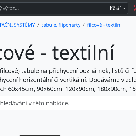
Kč
BEZ
DPH
TAČNÍ SYSTÉMY
tabule, flipcharty
filcové - textilní
cové - textilní
(filcové) tabule
na přichycení poznámek, listů či fo
hycení horizontální či vertikální. Dodáváme v zel
ch 60x45cm, 90x60cm, 120x90cm, 180x90cm, 1