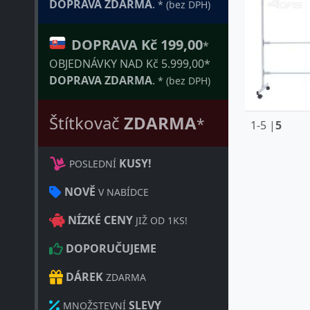
DOPRAVA ZDARMA
.
* (bez DPH)
DOPRAVA Kč 199,00
*
OBJEDNÁVKY NAD Kč 5.999,00*
DOPRAVA ZDARMA
.
* (bez DPH)
Štítkovač
ZDARMA
*
1-5 |
5
KUSY!
POSLEDNÍ
NOVĚ
V NABÍDCE
NÍZKÉ CENY
JIŽ OD 1KS!
DOPORUČUJEME
DÁREK
ZDARMA
SLEVY
MNOŽSTEVNÍ