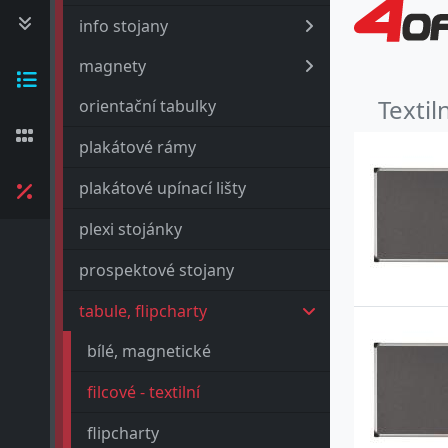
info stojany
magnety
Textil
orientační tabulky
plakátové rámy
plakátové upínací lišty
plexi stojánky
prospektové stojany
tabule, flipcharty
bílé, magnetické
filcové - textilní
flipcharty