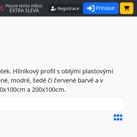
Pouze tento měsíc
Přihlásit
Registrace
EXTRA SLEVA
tek. Hliníkový profil s oblými plastovými
ené, modré, šedé či červené barvě a v
50x100cm a 200x100cm.