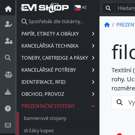
Kč
Spotřebák dle tiskárny...
PREZEN
PAPÍR, ETIKETY A OBÁLKY
fil
KANCELÁŘSKÁ TECHNIKA
TONERY, CARTRIDGE A PÁSKY
Textilní 
KANCELÁŘSKÉ POTŘEBY
rohy. Uc
IDENTIFIKACE, RFID
rozměre
OBCHOD, PROVOZ
PREZENTAČNÍ SYSTÉMY
bannerové stojany
držáky kapes