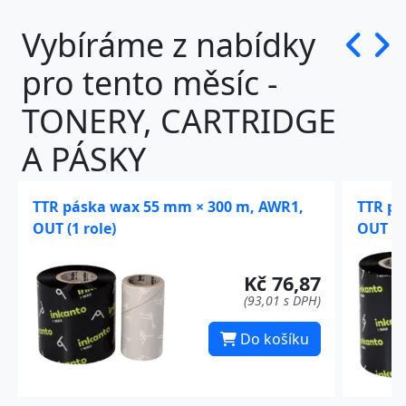
Vybíráme z nabídky
pro tento měsíc -
TONERY, CARTRIDGE
A PÁSKY
TTR páska wax 55 mm × 300 m, AWR1,
TTR pá
OUT (1 role)
OUT (1 
Kč 76,87
(93,01 s DPH)
Do košíku