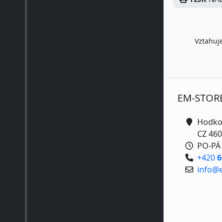
Vztahuje
EM-STOR
Hodko
CZ 460
PO-PÁ 
+420
6
info@