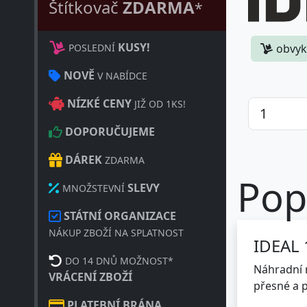
Štítkovač
ZDARMA
*
KUSY!
POSLEDNÍ
obvyk
NOVĚ
V NABÍDCE
NÍZKÉ CENY
JIŽ OD 1KS!
DOPORUČUJEME
DÁREK
ZDARMA
Pop
SLEVY
MNOŽSTEVNÍ
STÁTNÍ ORGANIZACE
NÁKUP ZBOŽÍ NA SPLATNOST
IDEAL 
DO 14 DNŮ MOŽNOST*
Náhradní n
VRÁCENÍ ZBOŽÍ
přesné a p
PLATEBNÍ BRÁNA