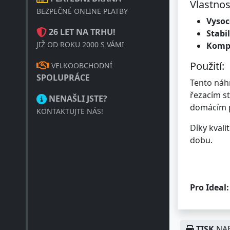
Vlastnos
BEZPEČNÉ ONLINE PLATBY
Vysoc
26 LET NA TRHU!
Stabi
JIŽ OD ROKU 2000 S VÁMI
Kompa
Použití:
VELKOOBCHODNÍ
SPOLUPRÁCE
Tento náh
řezacím s
NENAŠLI JSTE?
domácím p
KONTAKTUJTE NÁS!
Díky kvali
dobu.
Pro Ideal:
TISK
NAB