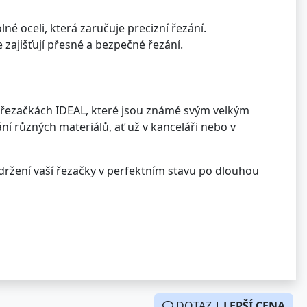
é oceli, která zaručuje precizní řezání.
e zajišťují přesné a bezpečné řezání.
h řezačkách IDEAL, které jsou známé svým velkým
 různých materiálů, ať už v kanceláři nebo v
udržení vaší řezačky v perfektním stavu po dlouhou
DOTAZ |
LEPŠÍ CENA