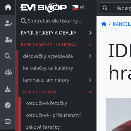
Kč
Spotřebák dle tiskárny...
KANCEL
PAPÍR, ETIKETY A OBÁLKY
ID
KANCELÁŘSKÁ TECHNIKA
děrovačky, vysekávače
hr
kalkulačky, kalkulátory
laminace, laminátory
řezání, řezačky
kotoučové řezačky
kotoučové - příslušenství
pákové řezačky