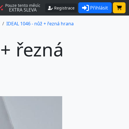
Pouze tento měsíc
Přihlásit
Registrace
EXTRA SLEVA
IDEAL 1046 - nůž + řezná hrana
 + řezná