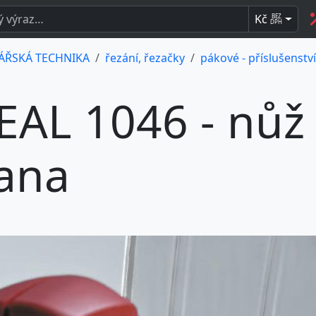
Kč
BEZ
DPH
ÁŘSKÁ TECHNIKA
řezání, řezačky
pákové - příslušenství
EAL 1046 - nůž
ana