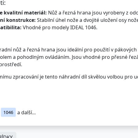
ti:
e kvalitní materiál:
Nůž a řezná hrana jsou vyrobeny z odoln
lní konstrukce:
Stabilní úhel nože a dvojité uložení osy nož
tibilita:
Vhodné pro modely IDEAL 1046.
radní nůž a řezná hrana jsou ideální pro použití v pákovýc
tolem a pohodlným ovládáním. Jsou vhodné pro přesné řezání
rostředí.
tnímu zpracování je tento náhradní díl skvělou volbou pro 
a další...
1046
ÍDKY