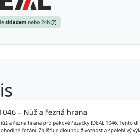
le
skladem
nebo 24h [?]
is
1046 – Nůž a řezná hrana
ůž a řezná hrana pro pákové řezačky IDEAL 1046. Tento díl j
ohodlné řezání. Zajišťuje dlouhou životnost a spolehlivý vý