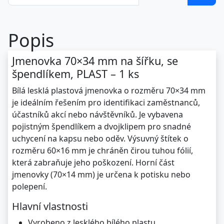
Popis
Jmenovka 70×34 mm na šířku, se
špendlíkem, PLAST – 1 ks
Bílá lesklá plastová jmenovka o rozměru 70×34 mm
je ideálním řešením pro identifikaci zaměstnanců,
účastníků akcí nebo návštěvníků. Je vybavena
pojistným špendlíkem a dvojklipem pro snadné
uchycení na kapsu nebo oděv. Výsuvný štítek o
rozměru 60×16 mm je chráněn čirou tuhou fólií,
která zabraňuje jeho poškození. Horní část
jmenovky (70×14 mm) je určena k potisku nebo
polepení.
Hlavní vlastnosti
Vyrobeno z lesklého bílého plastu