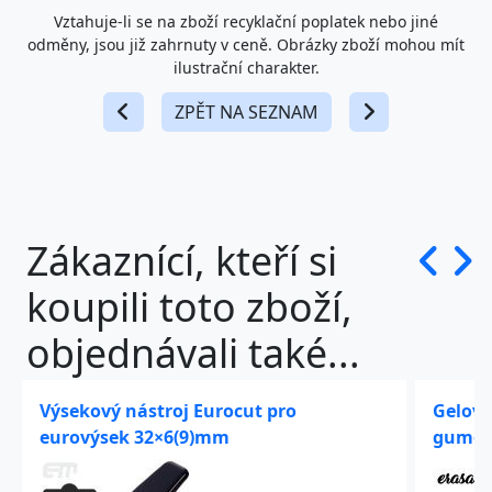
Vztahuje-li se na zboží recyklační poplatek nebo jiné
odměny, jsou již zahrnuty v ceně. Obrázky zboží mohou mít
ilustrační charakter.
ZPĚT NA SEZNAM
Zákaznící, kteří si
koupili toto zboží,
objednávali také...
Výsekový nástroj Eurocut pro
Gelový 
eurovýsek 32×6(9)mm
gumov