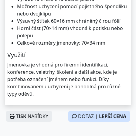
Možnost uchycení pomocí pojistného špendlíku
nebo dvojklipu
Výsuvný štítek 60×16 mm chráněný čirou fólií
Horní část (70×14 mm) vhodná k potisku nebo
polepu
Celkové rozměry jmenovky: 70×34 mm
Využití
Jmenovka je vhodná pro firemní identifikaci,
konference, veletrhy, školení a další akce, kde je
potřeba označení jménem nebo funkcí. Díky
kombinovanému uchycení je pohodlná pro různé
typy oděvů.
TISK
NABÍDKY
DOTAZ |
LEPŠÍ CENA