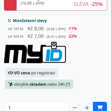
SLEVA
-25%
(10,89 s DPH)
Množstevní slevy
Kč 8,00
-11%
od 100 ks
(9,68 s DPH)
Kč 7,00
-22%
od 500 ks
(8,47 s DPH)
VO cena
po registraci
obvykle
skladem
nebo 24h [?]