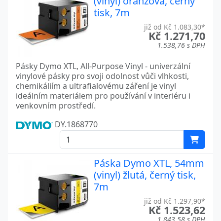
(vinyl) oranžová, černý
tisk, 7m
již od Kč 1.083,30*
Kč 1.271,70
1.538,76 s DPH
Pásky Dymo XTL, All-Purpose Vinyl - univerzální
vinylové pásky pro svoji odolnost vůči vlhkosti,
chemikáliím a ultrafialovému záření je vinyl
ideálním materiálem pro používání v interiéru i
venkovním prostředí.
DY.1868770
Páska Dymo XTL, 54mm
(vinyl) žlutá, černý tisk,
7m
již od Kč 1.297,90*
Kč 1.523,62
1.843,58 s DPH