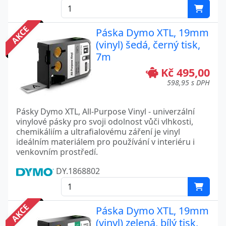
AKCE
Páska Dymo XTL, 19mm
(vinyl) šedá, černý tisk,
7m
Kč 495,00
598,95 s DPH
Pásky Dymo XTL, All-Purpose Vinyl - univerzální
vinylové pásky pro svoji odolnost vůči vlhkosti,
chemikáliím a ultrafialovému záření je vinyl
ideálním materiálem pro používání v interiéru i
venkovním prostředí.
DY.1868802
AKCE
Páska Dymo XTL, 19mm
(vinyl) zelená, bílý tisk,