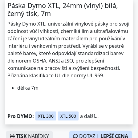
Páska Dymo XTL, 24mm (vinyl) bílá,
černý tisk, 7m
Pásky Dymo XTL, univerzální vinylové pásky pro svoji
odolnost vůči vlhkosti, chemikáliím a ultrafialovému
záření je vinyl ideálním materiálem pro používání v
interiéru i venkovním prostředí. Vyrábí se v pestré
paletě barev, které odpovídají standardizaci barev
dle norem OSHA, ANSI a ISO, pro zlepšení
komunikace na pracovišti a zvýšení bezpečnosti.
Přiznána klasifikace UL dle normy UL 969.
délka 7m
Pro DYMO:
a další...
XTL 300
XTL 500
TISK
NABÍDKY
DOTAZ |
LEPŠÍ CENA