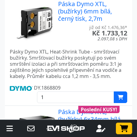
Páska Dymo XTL,
(bužírky) 6mm bílá,
černý tisk, 2,7m
již od Kč 1.476,36*
Kč 1.733,12
2.097,08 s DPH
Pásky Dymo XTL, Heat-Shrink Tube - smršťovací
bužírky. Smršťovací bužírky poskytují po svém
smrštění izolaci a při smršťovacím poměru 3:1 je
zajištěno jejich spolehlivé připevnění na vodiče a
kabely. Průměr kabelu cca 1,2 mm - 3,5 mm.
DY.1868809
Poslední KUSY!
Páska Dymo XTL,
(bužírky) 6x34mm bílá,
černý tisk, 81ks
již od Kč 984,00*