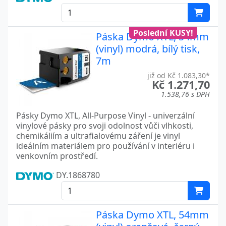
Poslední KUSY!
Páska Dymo XTL, 54mm
(vinyl) modrá, bílý tisk,
7m
již od Kč 1.083,30*
Kč 1.271,70
1.538,76 s DPH
Pásky Dymo XTL, All-Purpose Vinyl - univerzální
vinylové pásky pro svoji odolnost vůči vlhkosti,
chemikáliím a ultrafialovému záření je vinyl
ideálním materiálem pro používání v interiéru i
venkovním prostředí.
DY.1868780
Páska Dymo XTL, 54mm