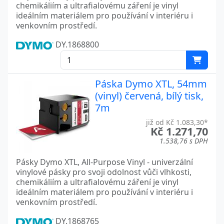
chemikáliím a ultrafialovému záření je vinyl
ideálním materiálem pro používání v interiéru i
venkovním prostředí.
DY.1868800
Páska Dymo XTL, 54mm
(vinyl) červená, bílý tisk,
7m
již od Kč 1.083,30*
Kč 1.271,70
1.538,76 s DPH
Pásky Dymo XTL, All-Purpose Vinyl - univerzální
vinylové pásky pro svoji odolnost vůči vlhkosti,
chemikáliím a ultrafialovému záření je vinyl
ideálním materiálem pro používání v interiéru i
venkovním prostředí.
DY.1868765