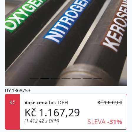
DY.1868753
Kč
Vaše cena
bez DPH
Kč 1.692,00
Kč 1.167,29
SLEVA
-31%
(1.412,42 s DPH)