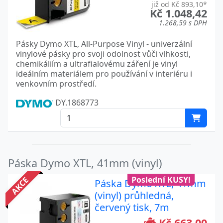
již od Kč 893,10*
Kč 1.048,42
1.268,59 s DPH
Pásky Dymo XTL, All-Purpose Vinyl - univerzální
vinylové pásky pro svoji odolnost vůči vlhkosti,
chemikáliím a ultrafialovému záření je vinyl
ideálním materiálem pro používání v interiéru i
venkovním prostředí.
DY.1868773
Páska Dymo XTL, 41mm (vinyl)
Poslední KUSY!
AKCE
Páska Dymo XTL, 41mm
(vinyl) průhledná,
červený tisk, 7m
Kč 663,00