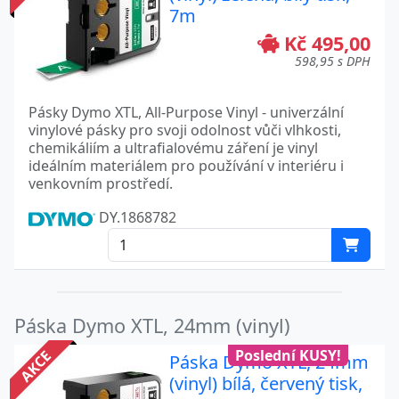
7m
Kč 495,00
598,95 s DPH
Pásky Dymo XTL, All-Purpose Vinyl - univerzální
vinylové pásky pro svoji odolnost vůči vlhkosti,
chemikáliím a ultrafialovému záření je vinyl
ideálním materiálem pro používání v interiéru i
venkovním prostředí.
DY.1868782
Páska Dymo XTL, 24mm (vinyl)
Poslední KUSY!
AKCE
Páska Dymo XTL, 24mm
(vinyl) bílá, červený tisk,