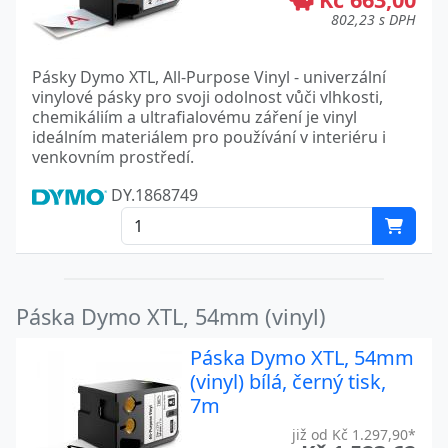
802,23 s DPH
Pásky Dymo XTL, All-Purpose Vinyl - univerzální
vinylové pásky pro svoji odolnost vůči vlhkosti,
chemikáliím a ultrafialovému záření je vinyl
ideálním materiálem pro používání v interiéru i
venkovním prostředí.
DY.1868749
Páska Dymo XTL, 54mm (vinyl)
Páska Dymo XTL, 54mm
(vinyl) bílá, černý tisk,
7m
již od Kč 1.297,90*