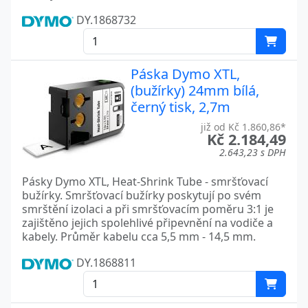
DY.1868732
Páska Dymo XTL,
(bužírky) 24mm bílá,
černý tisk, 2,7m
již od Kč 1.860,86*
Kč 2.184,49
2.643,23 s DPH
Pásky Dymo XTL, Heat-Shrink Tube - smršťovací
bužírky. Smršťovací bužírky poskytují po svém
smrštění izolaci a při smršťovacím poměru 3:1 je
zajištěno jejich spolehlivé připevnění na vodiče a
kabely. Průměr kabelu cca 5,5 mm - 14,5 mm.
DY.1868811