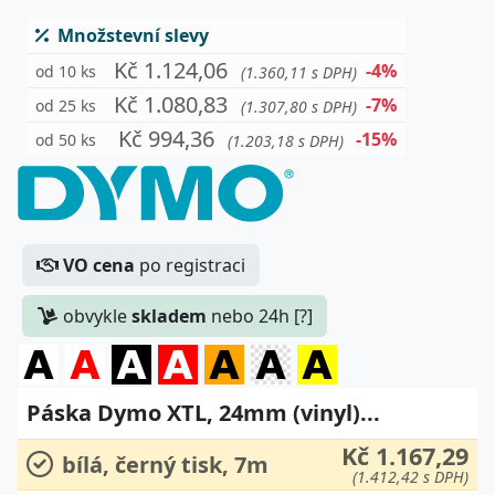
Množstevní slevy
Kč 1.124,06
-4%
od 10 ks
(1.360,11 s DPH)
Kč 1.080,83
-7%
od 25 ks
(1.307,80 s DPH)
Kč 994,36
-15%
od 50 ks
(1.203,18 s DPH)
VO cena
po registraci
obvykle
skladem
nebo 24h [?]
Páska Dymo XTL, 24mm (vinyl)...
Kč 1.167,29
bílá, černý tisk, 7m
(1.412,42 s DPH)