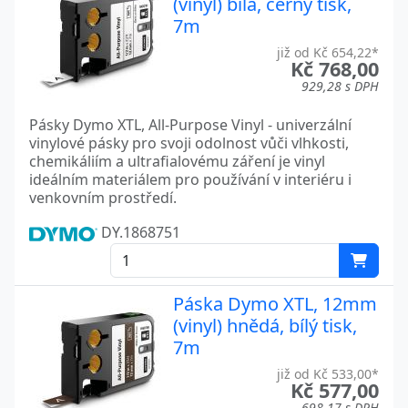
(vinyl) bílá, černý tisk,
7m
již od Kč 654,22*
Kč 768,00
929,28 s DPH
Pásky Dymo XTL, All-Purpose Vinyl - univerzální
vinylové pásky pro svoji odolnost vůči vlhkosti,
chemikáliím a ultrafialovému záření je vinyl
ideálním materiálem pro používání v interiéru i
venkovním prostředí.
DY.1868751
Páska Dymo XTL, 12mm
(vinyl) hnědá, bílý tisk,
7m
již od Kč 533,00*
Kč 577,00
698,17 s DPH