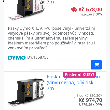
7m
Kč 678,00
820,38 s DPH
Pásky Dymo XTL, All-Purpose Vinyl - univerzální
vinylové pásky pro svoji odolnost vůči vlhkosti,
chemikáliím a ultrafialovému záření je vinyl
ideálním materiálem pro používání v interiéru i
venkovním prostředí.
DY.1868758
Poslední KUSY!
Páska Dymo XTL, 24mm
(vinyl) černá, bílý tisk,
7m
již od Kč 830,30*
Kč 974,70
1.179,39 s DPH