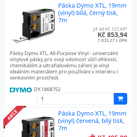
Páska Dymo XTL, 19mm
(vinyl) bílá, černý tisk,
7m
již od Kč 727,43*
Kč 853,94
1.033,27 s DPH
Pásky Dymo XTL, All-Purpose Vinyl - univerzální
vinylové pásky pro svoji odolnost vůči vlhkosti,
chemikáliím a ultrafialovému záření je vinyl
ideálním materiálem pro používání v interiéru i
venkovním prostředí.
DY.1868752
AKCE
Páska Dymo XTL, 19mm
(vinyl) červená, bílý tisk,
7m