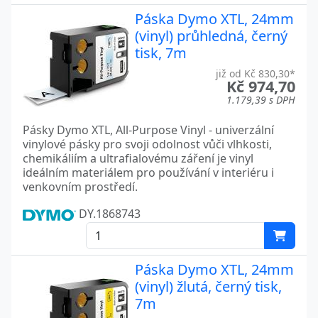
Páska Dymo XTL, 24mm
(vinyl) průhledná, černý
tisk, 7m
již od Kč 830,30*
Kč 974,70
1.179,39 s DPH
Pásky Dymo XTL, All-Purpose Vinyl - univerzální
vinylové pásky pro svoji odolnost vůči vlhkosti,
chemikáliím a ultrafialovému záření je vinyl
ideálním materiálem pro používání v interiéru i
venkovním prostředí.
DY.1868743
Páska Dymo XTL, 24mm
(vinyl) žlutá, černý tisk,
7m