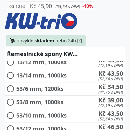
Kč 45,90
-10%
od 10 ks
(55,54 s DPH)
Kč 30,00
13/6 mm, 1200ks
(36,30 s DPH)
Kč 31,50
13/8 mm, 1000ks
(38,12 s DPH)
obvykle
skladem
nebo 24h [?]
Kč 36,00
13/10 mm, 1000ks
(43,56 s DPH)
Řemeslnické spony KW...
Kč 39,00
13/12 mm, 1000ks
(47,19 s DPH)
Kč 43,50
13/14 mm, 1000ks
(52,64 s DPH)
Kč 34,50
53/6 mm, 1200ks
(41,75 s DPH)
Kč 39,00
53/8 mm, 1000ks
(47,19 s DPH)
Kč 43,50
53/10 mm, 1000ks
(52,64 s DPH)
Kč 46,50
53/12 mm, 1000ks