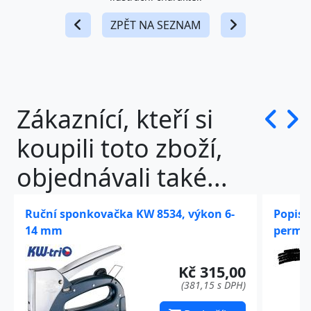
ZPĚT NA SEZNAM
Zákaznící, kteří si
koupili toto zboží,
objednávali také...
Ruční sponkovačka KW 8534, výkon 6-
Popiso
14 mm
perman
Kč 315,00
(381,15 s DPH)