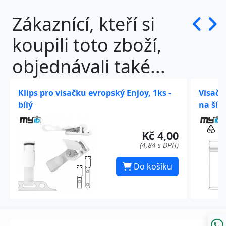
Zákaznící, kteří si
koupili toto zboží,
objednávali také...
Klips pro visačku evropský Enjoy, 1ks -
Visačk
bílý
na šíř
Kč 4,00
(4,84 s DPH)
Do košíku