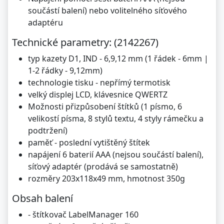
součástí balení) nebo volitelného síťového
adaptéru
Technické parametry: (2142267)
typ kazety D1, IND - 6,9,12 mm (1 řádek - 6mm |
1-2 řádky - 9,12mm)
technologie tisku - nepřímý termotisk
velký displej LCD, klávesnice QWERTZ
Možnosti přizpůsobení štítků (1 písmo, 6
velikostí písma, 8 stylů textu, 4 styly rámečku a
podtržení)
paměť - poslední vytištěný štítek
napájení 6 baterií AAA (nejsou součástí balení),
síťový adaptér (prodává se samostatně)
rozměry 203x118x49 mm, hmotnost 350g
Obsah balení
- štítkovač LabelManager 160