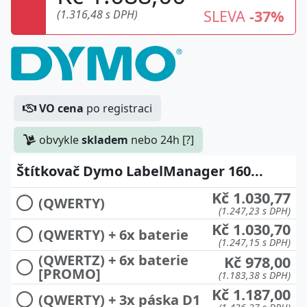
SLEVA
-37%
(1.316,48 s DPH)
VO cena
po registraci
obvykle
skladem
nebo 24h [?]
Štítkovač Dymo LabelManager 160...
Kč 1.030,77
(QWERTY)
(1.247,23 s DPH)
Kč 1.030,70
(QWERTY) + 6x baterie
(1.247,15 s DPH)
(QWERTZ) + 6x baterie
Kč 978,00
[PROMO]
(1.183,38 s DPH)
Kč 1.187,00
(QWERTY) + 3x páska D1