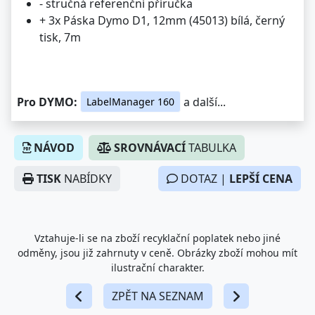
- stručná referenční příručka
+ 3x Páska Dymo D1, 12mm (45013) bílá, černý
tisk, 7m
Pro DYMO:
a další...
LabelManager 160
NÁVOD
SROVNÁVACÍ
TABULKA
TISK
NABÍDKY
DOTAZ |
LEPŠÍ CENA
Vztahuje-li se na zboží recyklační poplatek nebo jiné
odměny, jsou již zahrnuty v ceně. Obrázky zboží mohou mít
ilustrační charakter.
ZPĚT NA SEZNAM