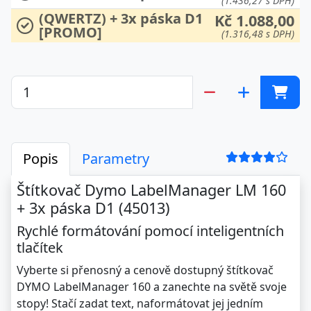
(1.436,27 s DPH)
(QWERTZ) + 3x páska D1
Kč 1.088,00
[PROMO]
(1.316,48 s DPH)
Popis
Parametry
Štítkovač Dymo LabelManager LM 160
+ 3x páska D1 (45013)
Rychlé formátování pomocí inteligentních
tlačítek
Vyberte si přenosný a cenově dostupný štítkovač
DYMO LabelManager 160 a zanechte na světě svoje
stopy! Stačí zadat text, naformátovat jej jedním