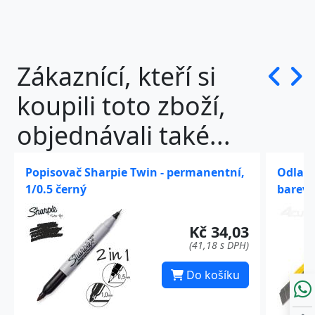
Zákaznící, kteří si
koupili toto zboží,
objednávali také...
Popisovač Sharpie Twin - permanentní,
Odlamo
1/0.5 černý
barev
Kč 34,03
(41,18 s DPH)
Do košíku