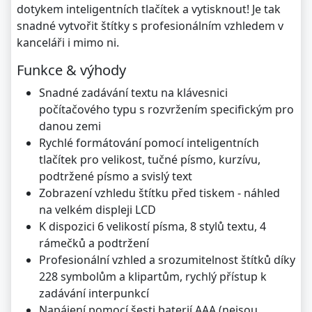
dotykem inteligentních tlačítek a vytisknout! Je tak
snadné vytvořit štítky s profesionálním vzhledem v
kanceláři i mimo ni.
Funkce & výhody
Snadné zadávání textu na klávesnici
počítačového typu s rozvržením specifickým pro
danou zemi
Rychlé formátování pomocí inteligentních
tlačítek pro velikost, tučné písmo, kurzívu,
podtržené písmo a svislý text
Zobrazení vzhledu štítku před tiskem - náhled
na velkém displeji LCD
K dispozici 6 velikostí písma, 8 stylů textu, 4
rámečků a podtržení
Profesionální vzhled a srozumitelnost štítků díky
228 symbolům a klipartům, rychlý přístup k
zadávání interpunkcí
Napájení pomocí šesti baterií AAA (nejsou