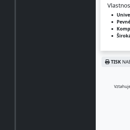
Vlastnos
Unive
Pevné
Kompa
Širok
TISK
NAB
Vztahuje