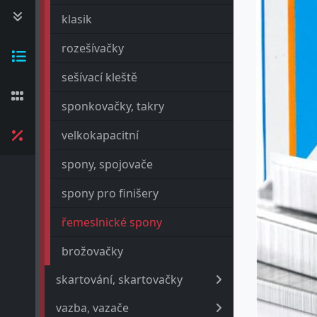
klasik
rozešívačky
sešívací kleště
sponkovačky, takry
velkokapacitní
spony, spojovače
spony pro finišery
řemeslnické spony
brožovačky
skartování, skartovačky
vazba, vazače