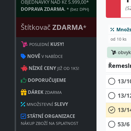
OBJEDNÁVKY NAD Kč 5.999,00*
(5
DOPRAVA ZDARMA
.
* (bez DPH)
Štítkovač
ZDARMA
*
Množst
od 10 ks
KUSY!
POSLEDNÍ
13/6
obvyk
NOVĚ
V NABÍDCE
Řemesln
13/8
NÍZKÉ CENY
JIŽ OD 1KS!
13/1
DOPORUČUJEME
DÁREK
ZDARMA
13/1
SLEVY
MNOŽSTEVNÍ
13/1
STÁTNÍ ORGANIZACE
53/6
NÁKUP ZBOŽÍ NA SPLATNOST