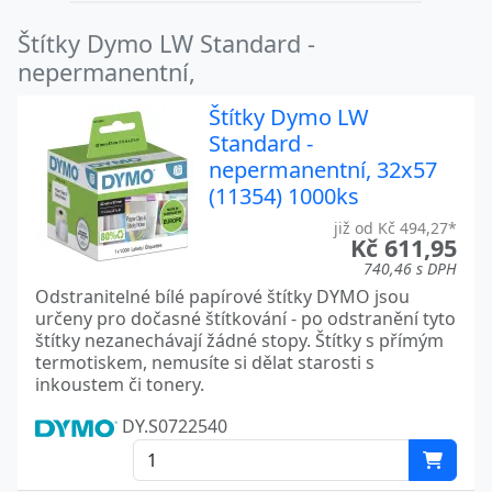
Štítky Dymo LW Standard -
nepermanentní,
Štítky Dymo LW
Standard -
nepermanentní, 32x57
(11354) 1000ks
již od Kč 494,27*
Kč 611,95
740,46 s DPH
Odstranitelné bílé papírové štítky DYMO jsou
určeny pro dočasné štítkování - po odstranění tyto
štítky nezanechávají žádné stopy. Štítky s přímým
termotiskem, nemusíte si dělat starosti s
inkoustem či tonery.
DY.S0722540