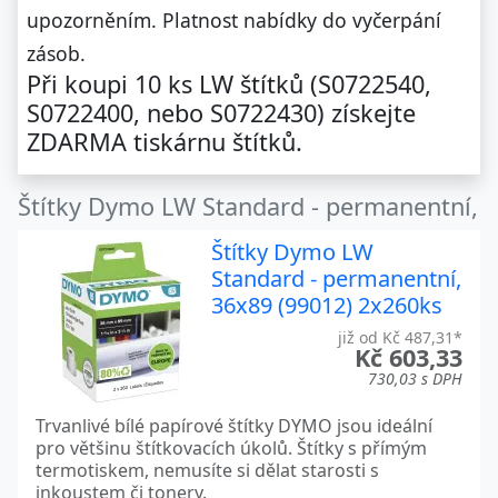
upozorněním. Platnost nabídky do vyčerpání
zásob.
Při koupi 10 ks LW štítků (S0722540,
S0722400, nebo S0722430) získejte
ZDARMA tiskárnu štítků.
Štítky Dymo LW Standard - permanentní,
Štítky Dymo LW
Standard - permanentní,
36x89 (99012) 2x260ks
již od Kč 487,31*
Kč 603,33
730,03 s DPH
Trvanlivé bílé papírové štítky DYMO jsou ideální
pro většinu štítkovacích úkolů. Štítky s přímým
termotiskem, nemusíte si dělat starosti s
inkoustem či tonery.