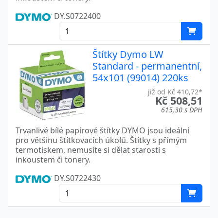
DY.S0722400
Štítky Dymo LW
Standard - permanentní,
54x101 (99014) 220ks
již od Kč 410,72*
Kč 508,51
615,30 s DPH
Trvanlivé bílé papírové štítky DYMO jsou ideální
pro většinu štítkovacích úkolů. Štítky s přímým
termotiskem, nemusíte si dělat starosti s
inkoustem či tonery.
DY.S0722430