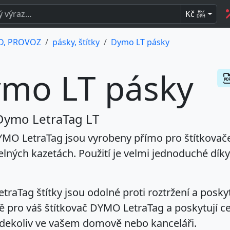
Kč
BEZ
DPH
, PROVOZ
pásky, štítky
Dymo LT pásky
mo LT pásky
 Dymo LetraTag LT
DYMO LetraTag jsou vyrobeny přímo pro štítkova
lných kazetách. Použití je velmi jednoduché dík
raTag štítky jsou odolné proti roztržení a poskytu
ě pro váš štítkovač DYMO LetraTag a poskytují c
kdekoliv ve vašem domově nebo kanceláři.