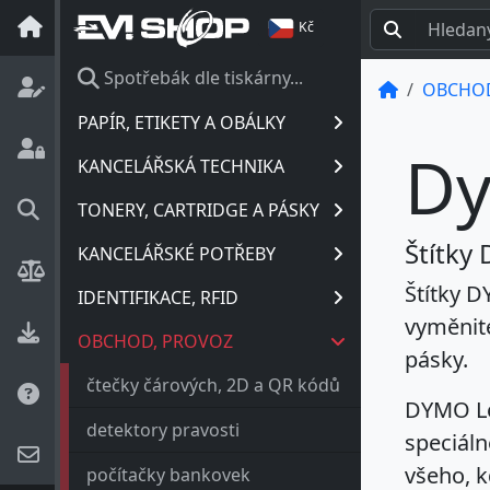
Kč
Spotřebák dle tiskárny...
OBCHOD
PAPÍR, ETIKETY A OBÁLKY
Dy
KANCELÁŘSKÁ TECHNIKA
TONERY, CARTRIDGE A PÁSKY
Štítky
KANCELÁŘSKÉ POTŘEBY
Štítky 
IDENTIFIKACE, RFID
vyměnite
OBCHOD, PROVOZ
pásky.
čtečky čárových, 2D a QR kódů
DYMO Let
detektory pravosti
speciáln
všeho, 
počítačky bankovek