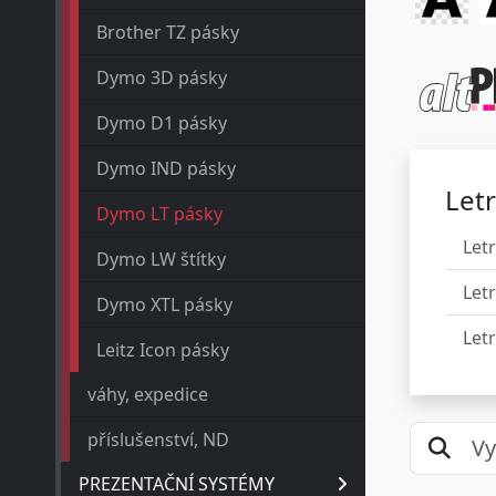
Brother TZ pásky
Dymo 3D pásky
Dymo D1 pásky
Dymo IND pásky
Let
Dymo LT pásky
Let
Dymo LW štítky
Let
Dymo XTL pásky
Let
Leitz Icon pásky
váhy, expedice
příslušenství, ND
PREZENTAČNÍ SYSTÉMY