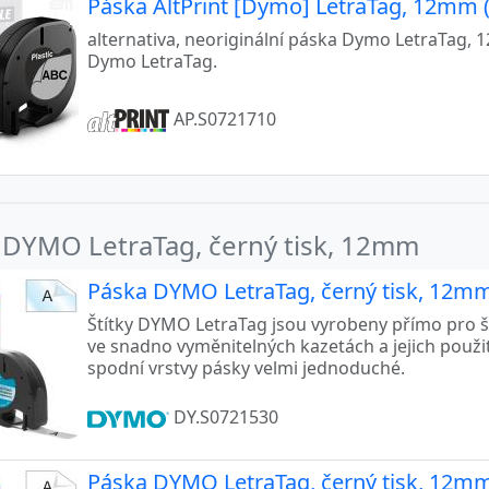
Páska AltPrint [Dymo] LetraTag, 12mm (
alternativa, neoriginální páska Dymo LetraTag, 
Dymo LetraTag.
AP.S0721710
 DYMO LetraTag, černý tisk, 12mm
Páska DYMO LetraTag, černý tisk, 12mm
Štítky DYMO LetraTag jsou vyrobeny přímo pro š
ve snadno vyměnitelných kazetách a jejich použi
spodní vrstvy pásky velmi jednoduché.
DY.S0721530
Páska DYMO LetraTag, černý tisk, 12mm 