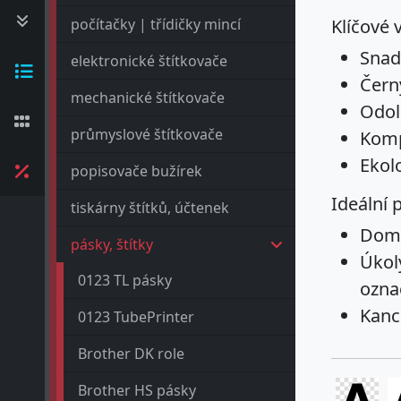
počítačky | třídičky mincí
Klíčové 
Snadn
elektronické štítkovače
Černý
mechanické štítkovače
Odol
průmyslové štítkovače
Komp
Ekol
popisovače bužírek
Ideální p
tiskárny štítků, účtenek
Domá
pásky, štítky
Úkoly
0123 TL pásky
ozna
Kanc
0123 TubePrinter
Brother DK role
Brother HS pásky