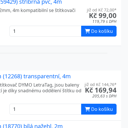
59429) stříbrná pvc, 4m
12mm, 4m kompatibilní se štítkovači
již od Kč 72,00*
Kč 99,00
119,79 s DPH
Do košíku
 (12268) transparentní, 4m
títkovač DYMO LetraTag, jsou baleny
již od Kč 144,76*
Kč 169,94
tí je díky snadnému oddělení štítku od
205,63 s DPH
Do košíku
(18770) bílá nažehl, 2m