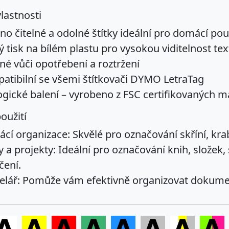
vlastnosti
o čitelné a odolné štítky ideální pro domácí použ
 tisk na bílém plastu pro vysokou viditelnost tex
né vůči opotřebení a roztržení
atibilní se všemi štítkovači DYMO LetraTag
ogické balení – vyrobeno z FSC certifikovaných m
oužití
cí organizace:
Skvělé pro označování skříní, krab
 a projekty:
Ideální pro označování knih, složek, 
čení.
elář:
Pomůže vám efektivně organizovat dokumenty