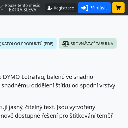
Pouze tento měsíc
Přihlásit
Registrace
EXTRA SLEVA
KATOLOG PRODUKTŮ (PDF)
SROVNÁVACÍ TABULKA
če DYMO LetraTag, balené ve snadno
y snadnému oddělení štítku od spodní vrstvy
jí jasný, čitelný text. Jsou vytvořeny
enově dostupné řešení pro štítkování téměř