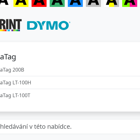
raTag
raTag 200B
raTag LT-100H
raTag LT-100T