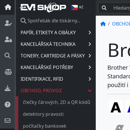
Kč
Spotřebák dle tiskárny...
OBCHOD
PAPÍR, ETIKETY A OBÁLKY
Br
KANCELÁŘSKÁ TECHNIKA
TONERY, CARTRIDGE A PÁSKY
Brother
KANCELÁŘSKÉ POTŘEBY
Standard
IDENTIFIKACE, RFID
použití 
OBCHOD, PROVOZ
čtečky čárových, 2D a QR kódů
detektory pravosti
počítačky bankovek