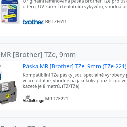
Originální laminovaná páska Brother TZe pro tis
oděru, UV záření i teplotním výkyvům, vhodná p
BR.TZE611
 MR [Brother] TZe, 9mm
Páska MR [Brother] TZe, 9mm (TZe-221) b
Kompatibilní TZe pásky jsou speciálně vyrobeny p
velice odolné, vhodné na jakékoliv použití i do v
kazetě je 8 metrů. (TZ/TZe)
MR.TZE221