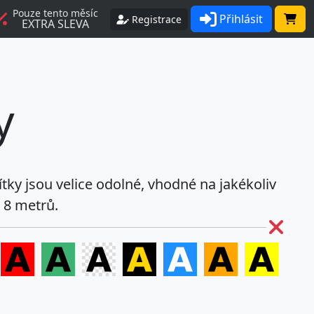
Pouze tento měsíc
Přihlásit
Registrace
EXTRA SLEVA
y
ítky jsou velice odolné, vhodné na jakékoliv
e 8 metrů.