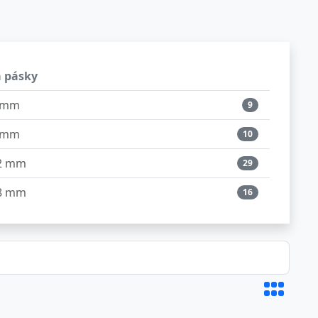
a pásky
 mm
9
 mm
10
2 mm
29
8 mm
16
4 mm
18
6 mm
9