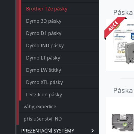
Brother TZe pásky
Páska
Dymo 3D pásky
AKCE
Dymo D1 pásky
Dymo IND pásky
Dymo LT pásky
Dymo LW štítky
Dymo XTL pásky
Páska
Leitz Icon pásky
váhy, expedice
příslušenství, ND
PREZENTAČNÍ SYSTÉMY