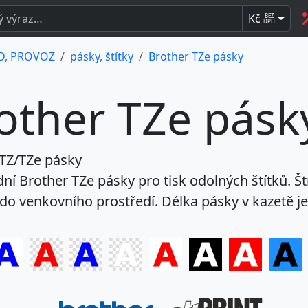
Kč
BEZ
DPH
, PROVOZ
pásky, štítky
Brother TZe pásky
other TZe pásk
 TZ/TZe pásky
ní Brother TZe pásky pro tisk odolných štítků. Št
i do venkovního prostředí. Délka pásky v kazetě j