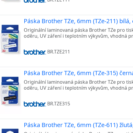
Páska Brother TZe, 6mm (TZe-211) bílá, 
Originální laminovaná páska Brother TZe pro tis
oděru, UV záření i teplotním výkyvům, vhodná p
BR.TZE211
Páska Brother TZe, 6mm (TZe-315) černá,
Originální laminovaná páska Brother TZe pro tis
oděru, UV záření i teplotním výkyvům, vhodná p
BR.TZE315
Páska Brother TZe, 6mm (TZe-611) žlutá,