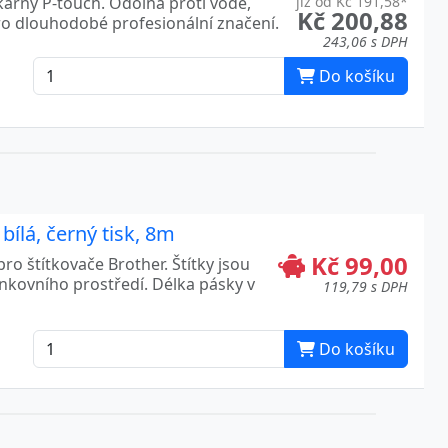
kárny P-touch. Odolná proti vodě,
již od Kč 191,58*
Kč 200,88
ro dlouhodobé profesionální značení.
243,06 s DPH
Do košíku
ílá, černý tisk, 8m
Kč 99,00
ro štítkovače Brother. Štítky jsou
enkovního prostředí. Délka pásky v
119,79 s DPH
Do košíku