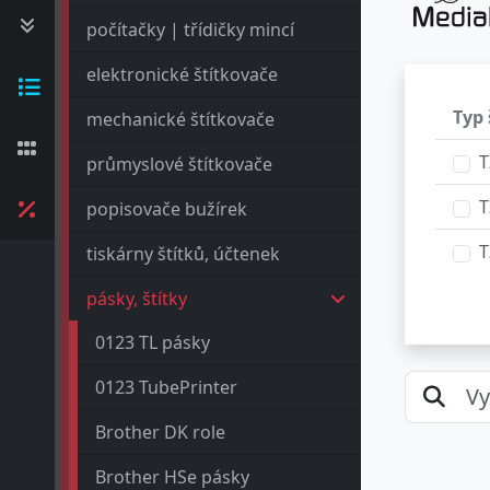
počítačky | třídičky mincí
elektronické štítkovače
Typ 
mechanické štítkovače
T
průmyslové štítkovače
T
popisovače bužírek
T
tiskárny štítků, účtenek
pásky, štítky
0123 TL pásky
0123 TubePrinter
Brother DK role
Brother HSe pásky