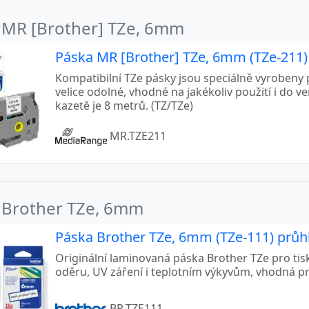
 MR [Brother] TZe, 6mm
Páska MR [Brother] TZe, 6mm (TZe-211) b
Kompatibilní TZe pásky jsou speciálně vyrobeny p
velice odolné, vhodné na jakékoliv použití i do v
kazetě je 8 metrů. (TZ/TZe)
MR.TZE211
 Brother TZe, 6mm
Páska Brother TZe, 6mm (TZe-111) průhl
Originální laminovaná páska Brother TZe pro tis
oděru, UV záření i teplotním výkyvům, vhodná p
BR.TZE111