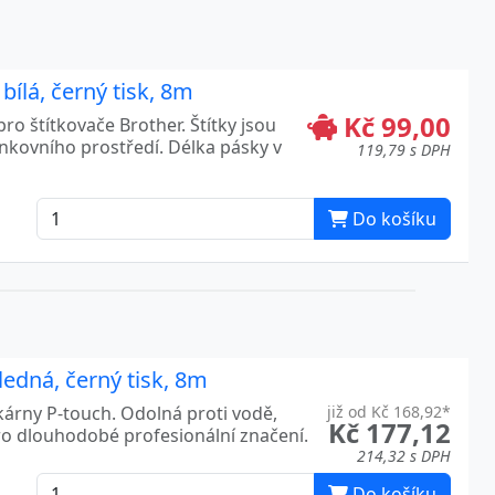
ílá, černý tisk, 8m
Kč 99,00
ro štítkovače Brother. Štítky jsou
enkovního prostředí. Délka pásky v
119,79 s DPH
Do košíku
edná, černý tisk, 8m
kárny P-touch. Odolná proti vodě,
již od Kč 168,92*
Kč 177,12
ro dlouhodobé profesionální značení.
214,32 s DPH
Do košíku