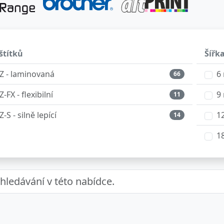
štítků
Šířk
Z - laminovaná
6
66
Z-FX - flexibilní
9
11
Z-S - silně lepící
1
14
1
2
3