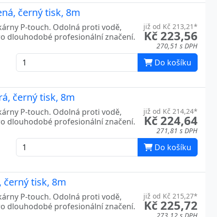
ná, černý tisk, 8m
kárny P-touch. Odolná proti vodě,
již od Kč 213,21*
Kč 223,56
ro dlouhodobé profesionální značení.
270,51 s DPH
Do košíku
á, černý tisk, 8m
kárny P-touch. Odolná proti vodě,
již od Kč 214,24*
Kč 224,64
ro dlouhodobé profesionální značení.
271,81 s DPH
Do košíku
 černý tisk, 8m
kárny P-touch. Odolná proti vodě,
již od Kč 215,27*
Kč 225,72
ro dlouhodobé profesionální značení.
273,12 s DPH