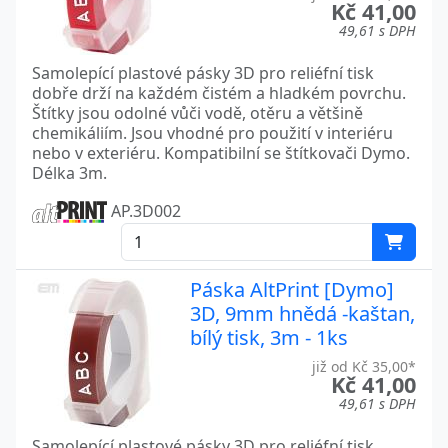
Kč 41,00
49,61 s DPH
Samolepící plastové pásky 3D pro reliéfní tisk
dobře drží na každém čistém a hladkém povrchu.
Štítky jsou odolné vůči vodě, otěru a většině
chemikáliím. Jsou vhodné pro použití v interiéru
nebo v exteriéru. Kompatibilní se štítkovači Dymo.
Délka 3m.
AP.3D002
Páska AltPrint [Dymo]
3D, 9mm hnědá -kaštan,
bílý tisk, 3m - 1ks
již od Kč 35,00*
Kč 41,00
49,61 s DPH
Samolepící plastové pásky 3D pro reliéfní tisk