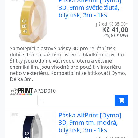
Páska AltPrint [Dymo]
3D, 9mm světle žlutá,
bílý tisk, 3m - 1ks
již od Kč 35,00*
Kč 41,00
49,61 s DPH
Samolepící plastové pásky 3D pro reliéfní tisk
dobře drží na každém čistém a hladkém povrchu.
Štítky jsou odolné vůči vodě, otěru a většině
chemikáliím. Jsou vhodné pro použití v interiéru
nebo v exteriéru. Kompatibilní se štítkovači Dymo.
Délka 3m.
AP.3D010
Páska AltPrint [Dymo]
3D, 9mm tm. modrá,
bílý tisk, 3m - 1ks