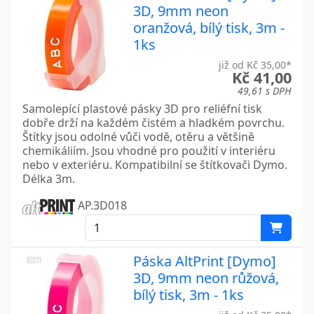
3D, 9mm neon
oranžová, bílý tisk, 3m -
1ks
již od Kč 35,00*
Kč 41,00
49,61 s DPH
Samolepící plastové pásky 3D pro reliéfní tisk
dobře drží na každém čistém a hladkém povrchu.
Štítky jsou odolné vůči vodě, otěru a většině
chemikáliím. Jsou vhodné pro použití v interiéru
nebo v exteriéru. Kompatibilní se štítkovači Dymo.
Délka 3m.
AP.3D018
Páska AltPrint [Dymo]
3D, 9mm neon růžová,
bílý tisk, 3m - 1ks