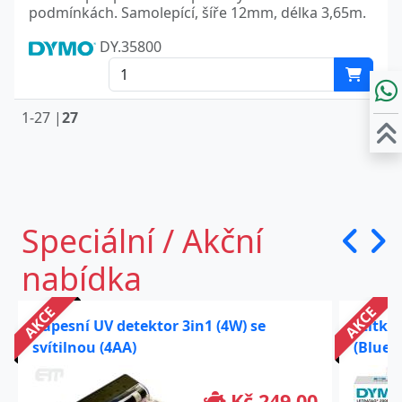
podmínkách. Samolepící, šíře 12mm, délka 3,65m.
DY.35800
1-27 |
27
Speciální / Akční
nabídka
AKCE
AKCE
Kapesní UV detektor 3in1 (4W) se
Štítko
svítilnou (4AA)
(Bluet
Kč 249,00