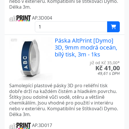
nebo v exteriéru. Kompatibilní se štítkovači Dymo.
Délka 3m.
AP.3D004
Páska AltPrint [Dymo]
3D, 9mm modrá oceán,
bílý tisk, 3m - 1ks
již od Kč 35,00*
Kč 41,00
49,61 s DPH
Samolepící plastové pásky 3D pro reliéfní tisk
dobře drží na každém čistém a hladkém povrchu.
Štítky jsou odolné vůči vodě, otěru a většině
chemikáliím. Jsou vhodné pro použití v interiéru
nebo v exteriéru. Kompatibilní se štítkovači Dymo.
Délka 3m.
AP.3D017