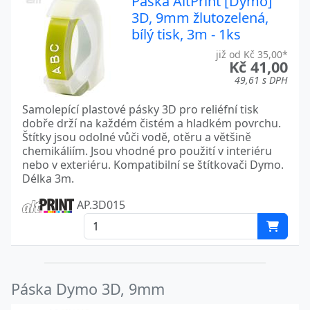
Páska AltPrint [Dymo]
3D, 9mm žlutozelená,
bílý tisk, 3m - 1ks
již od Kč 35,00*
Kč 41,00
49,61 s DPH
Samolepící plastové pásky 3D pro reliéfní tisk
dobře drží na každém čistém a hladkém povrchu.
Štítky jsou odolné vůči vodě, otěru a většině
chemikáliím. Jsou vhodné pro použití v interiéru
nebo v exteriéru. Kompatibilní se štítkovači Dymo.
Délka 3m.
AP.3D015
Páska Dymo 3D, 9mm