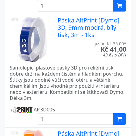
Páska AltPrint [Dymo]
3D, 9mm modrá, bílý
tisk, 3m - 1ks
již od Kč 35,00*
Kč 41,00
49,61 s DPH
Samolepící plastové pásky 3D pro reliéfní tisk
dobře drží na každém čistém a hladkém povrchu.
Štítky jsou odolné vůči vodě, otěru a většině
chemikáliím. Jsou vhodné pro použití v interiéru
nebo v exteriéru. Kompatibilní se štítkovači Dymo.
Délka 3m.
AP.3D005
Páska AltPrint [Dymo]