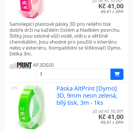
již od Kč 35,00*
Kč 41,00
49,61 s DPH
Samolepící plastové pásky 3D pro reliéfní tisk
dobře drží na každém čistém a hladkém povrchu.
Štítky jsou odolné vůči vodě, otěru a většině
chemikáliím. Jsou vhodné pro použití v interiéru
nebo v exteriéru. Kompatibilní se štítkovači Dymo.
Délka 3m.
AP.3D020
Páska AltPrint [Dymo]
3D, 9mm neon zelená,
bílý tisk, 3m - 1ks
již od Kč 35,00*
Kč 41,00
49,61 s DPH