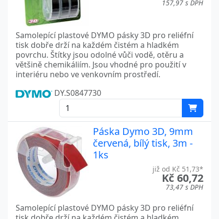
157,97 s DPH
Samolepící plastové DYMO pásky 3D pro reliéfní
tisk dobře drží na každém čistém a hladkém
povrchu. Štítky jsou odolné vůči vodě, otěru a
většině chemikáliím. Jsou vhodné pro použití v
interiéru nebo ve venkovním prostředí.
DY.S0847730
Páska Dymo 3D, 9mm
červená, bílý tisk, 3m -
1ks
již od Kč 51,73*
Kč 60,72
73,47 s DPH
Samolepící plastové DYMO pásky 3D pro reliéfní
tisk dobře drží na každém čistém a hladkém