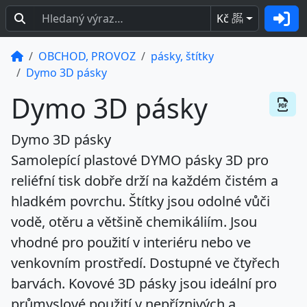
Kč
BEZ
DPH
OBCHOD, PROVOZ
pásky, štítky
Dymo 3D pásky
Dymo 3D pásky
Dymo 3D pásky
Samolepící plastové DYMO pásky 3D pro
reliéfní tisk dobře drží na každém čistém a
hladkém povrchu. Štítky jsou odolné vůči
vodě, otěru a většině chemikáliím. Jsou
vhodné pro použití v interiéru nebo ve
venkovním prostředí. Dostupné ve čtyřech
barvách. Kovové 3D pásky jsou ideální pro
průmyslové použití v nepříznivých a