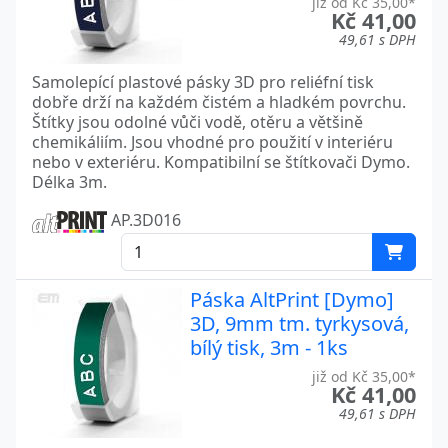
již od Kč 35,00*
Kč 41,00
49,61 s DPH
Samolepící plastové pásky 3D pro reliéfní tisk
dobře drží na každém čistém a hladkém povrchu.
Štítky jsou odolné vůči vodě, otěru a většině
chemikáliím. Jsou vhodné pro použití v interiéru
nebo v exteriéru. Kompatibilní se štítkovači Dymo.
Délka 3m.
AP.3D016
Páska AltPrint [Dymo]
3D, 9mm tm. tyrkysová,
bílý tisk, 3m - 1ks
již od Kč 35,00*
Kč 41,00
49,61 s DPH