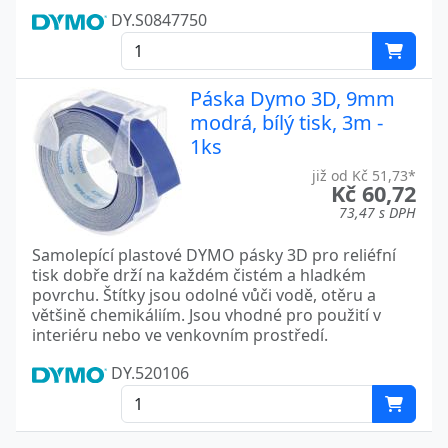
DY.S0847750
Páska Dymo 3D, 9mm
modrá, bílý tisk, 3m -
1ks
již od Kč 51,73*
Kč 60,72
73,47 s DPH
Samolepící plastové DYMO pásky 3D pro reliéfní
tisk dobře drží na každém čistém a hladkém
povrchu. Štítky jsou odolné vůči vodě, otěru a
většině chemikáliím. Jsou vhodné pro použití v
interiéru nebo ve venkovním prostředí.
DY.520106