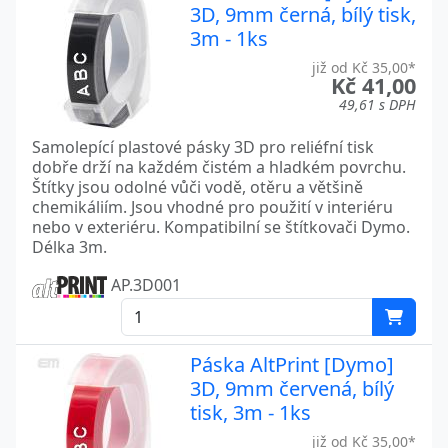
3D, 9mm černá, bílý tisk,
3m - 1ks
již od Kč 35,00*
Kč 41,00
49,61 s DPH
Samolepící plastové pásky 3D pro reliéfní tisk
dobře drží na každém čistém a hladkém povrchu.
Štítky jsou odolné vůči vodě, otěru a většině
chemikáliím. Jsou vhodné pro použití v interiéru
nebo v exteriéru. Kompatibilní se štítkovači Dymo.
Délka 3m.
AP.3D001
Páska AltPrint [Dymo]
3D, 9mm červená, bílý
tisk, 3m - 1ks
již od Kč 35,00*