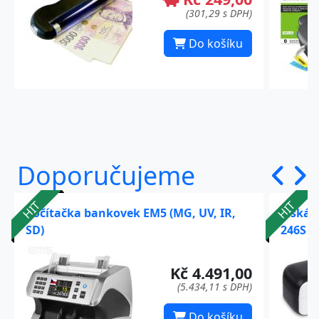
(301,29 s DPH)
Do košíku
Doporučujeme
HIT
HIT
Počítačka bankovek EM5 (MG, UV, IR,
Tiskár
SD)
246S (
Kč 4.491,00
(5.434,11 s DPH)
Do košíku