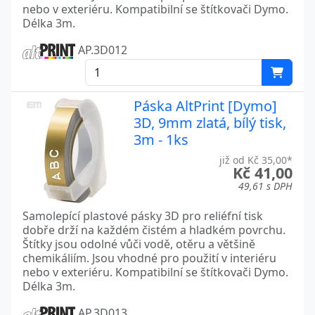
nebo v exteriéru. Kompatibilní se štítkovači Dymo.
Délka 3m.
AP.3D012
Páska AltPrint [Dymo]
3D, 9mm zlatá, bílý tisk,
3m - 1ks
již od Kč 35,00*
Kč 41,00
49,61 s DPH
Samolepící plastové pásky 3D pro reliéfní tisk
dobře drží na každém čistém a hladkém povrchu.
Štítky jsou odolné vůči vodě, otěru a většině
chemikáliím. Jsou vhodné pro použití v interiéru
nebo v exteriéru. Kompatibilní se štítkovači Dymo.
Délka 3m.
AP.3D013