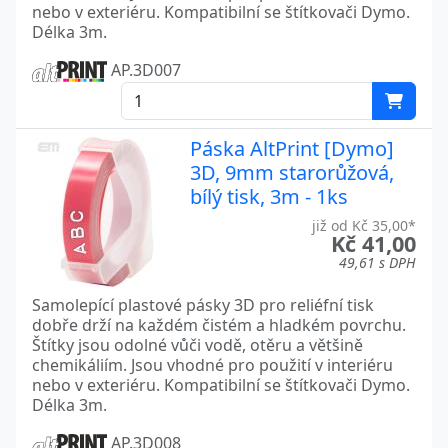
nebo v exteriéru. Kompatibilní se štítkovači Dymo.
Délka 3m.
AP.3D007
Páska AltPrint [Dymo]
3D, 9mm starorůžová,
bílý tisk, 3m - 1ks
již od Kč 35,00*
Kč 41,00
49,61 s DPH
Samolepící plastové pásky 3D pro reliéfní tisk
dobře drží na každém čistém a hladkém povrchu.
Štítky jsou odolné vůči vodě, otěru a většině
chemikáliím. Jsou vhodné pro použití v interiéru
nebo v exteriéru. Kompatibilní se štítkovači Dymo.
Délka 3m.
AP.3D008