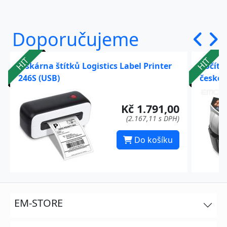
Doporučujeme
HIT
HIT
Tiskárna štítků Logistics Label Printer
Počíta
246S (USB)
české 
Kč 1.791,00
(2.167,11 s DPH)
Do košíku
EM-STORE