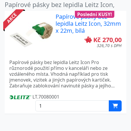
Papírové pásky bez lepidla Leitz Icon,
Poslední KUSY!
AKCE
Papírové pásky bez
lepidla Leitz Icon, 32mm
x 22m, bílá
Kč 270,00
326,70 s DPH
Papírové pásky bez lepidla Leitz Icon Pro
různorodé použití přímo v kanceláři nebo ze
vzdáleného místa. Vhodná například pro tisk
jmenovek, vizitek a jiných papírových kartiček.
Zabraňuje zablokování navinuté pásky a jejího...
LT.70080001