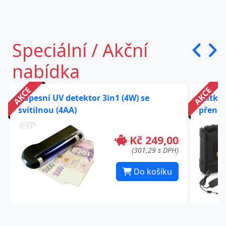
Speciální / Akční
nabídka
AKCE
AKCE
Kapesní UV detektor 3in1 (4W) se
Štítko
svítilnou (4AA)
přenos
Kč 249,00
(301,29 s DPH)
Do košíku