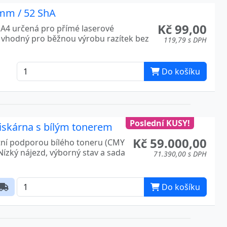
mm / 52 ShA
Kč 99,00
A4 určená pro přímé laserové
je vhodný pro běžnou výrobu razítek bez
119,79 s DPH
Do košíku
Poslední KUSY!
iskárna s bílým tonerem
Kč 59.000,00
átní podporou bílého toneru (CMY
 Nízký nájezd, výborný stav a sada
71.390,00 s DPH
Do košíku