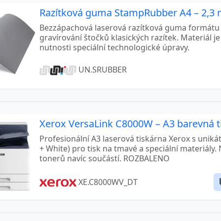
Razítková guma StampRubber A4 – 2,3 
Bezzápachová laserová razítková guma formátu 
gravírování štočků klasických razítek. Materiál 
nutnosti speciální technologické úpravy.
UN.SRUBBER
Xerox VersaLink C8000W – A3 barevná t
Profesionální A3 laserová tiskárna Xerox s unik
+ White) pro tisk na tmavé a speciální materiály.
tonerů navíc součástí. ROZBALENO
XE.C8000WV_DT