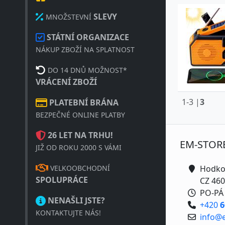
SLEVY
MNOŽSTEVNÍ
STÁTNÍ ORGANIZACE
NÁKUP ZBOŽÍ NA SPLATNOST
DO 14 DNŮ MOŽNOST*
VRÁCENÍ ZBOŽÍ
1-3 |
3
PLATEBNÍ BRÁNA
BEZPEČNÉ ONLINE PLATBY
26 LET NA TRHU!
EM-STOR
JIŽ OD ROKU 2000 S VÁMI
VELKOOBCHODNÍ
Hodko
SPOLUPRÁCE
CZ 460
PO-PÁ 
NENAŠLI JSTE?
+420
6
KONTAKTUJTE NÁS!
info@