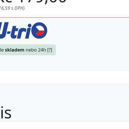
16,59 s DPH)
le
skladem
nebo 24h [?]
is