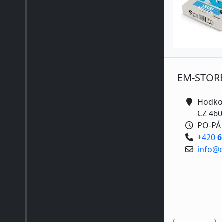
EM-STOR
Hodko
CZ 460
PO-PÁ 
+420
6
info@