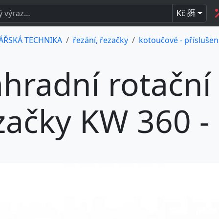
Kč
BEZ
DPH
ÁŘSKÁ TECHNIKA
řezání, řezačky
kotoučové - příslušen
hradní rotační
začky KW 360 -