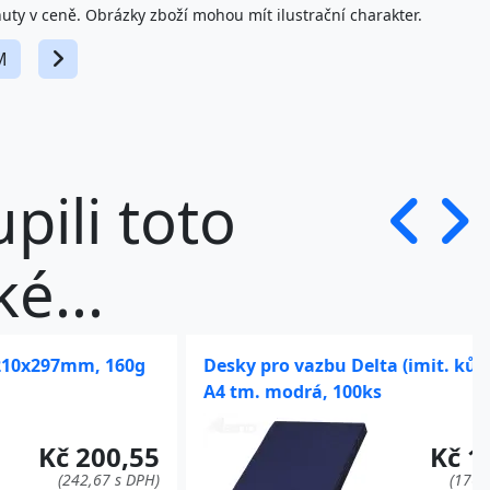
nuty v ceně. Obrázky zboží mohou mít ilustrační charakter.
M
upili toto
é...
 210x297mm, 160g
Desky pro vazbu Delta (imit. kůž
A4 tm. modrá, 100ks
Kč 200,55
Kč 1
(242,67 s DPH)
(176,