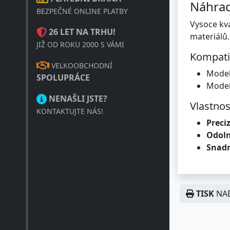
Náhrad
BEZPEČNÉ ONLINE PLATBY
Vysoce kva
26 LET NA TRHU!
materiálů.
JIŽ OD ROKU 2000 S VÁMI
Kompatib
VELKOOBCHODNÍ
Modely
SPOLUPRÁCE
Model
NENAŠLI JSTE?
Vlastnos
KONTAKTUJTE NÁS!
Preciz
Odoln
Snad
TISK
NAB