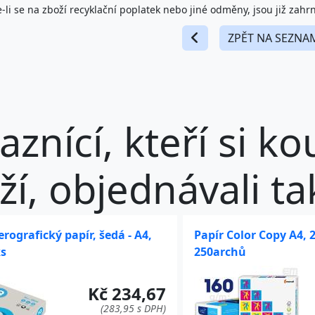
-li se na zboží recyklační poplatek nebo jiné odměny, jsou již zahr
ZPĚT NA SEZNA
aznící, kteří si ko
ží, objednávali tak
rografický papír, šedá - A4,
Papír Color Copy A4,
ks
250archů
Kč 234,67
(283,95 s DPH)