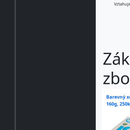
Vztahuje
Zák
zbo
Barevný xe
160g, 250