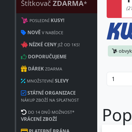
Štítkovač
ZDARMA
*
(2
KUSY!
POSLEDNÍ
NOVĚ
V NABÍDCE
NÍZKÉ CENY
JIŽ OD 1KS!
obvyk
DOPORUČUJEME
DÁREK
ZDARMA
SLEVY
MNOŽSTEVNÍ
STÁTNÍ ORGANIZACE
NÁKUP ZBOŽÍ NA SPLATNOST
Pop
DO 14 DNŮ MOŽNOST*
VRÁCENÍ ZBOŽÍ
PLATEBNÍ BRÁNA