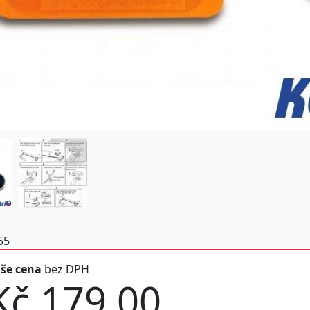
55
še cena
bez DPH
Kč 179,00