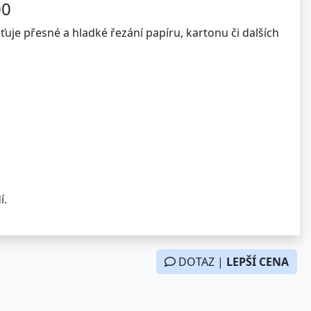
00
ťuje přesné a hladké řezání papíru, kartonu či dalších
í.
DOTAZ |
LEPŠÍ CENA