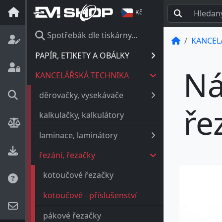
Kč
Spotřebák dle tiskárny...
KANCEL
PAPÍR, ETIKETY A OBÁLKY
Ná
KANCELÁŘSKÁ TECHNIKA
děrovačky, vysekávače
ře
kalkulačky, kalkulátory
laminace, laminátory
řezání, řezačky
kotoučové řezačky
kotoučové - příslušenství
pákové řezačky