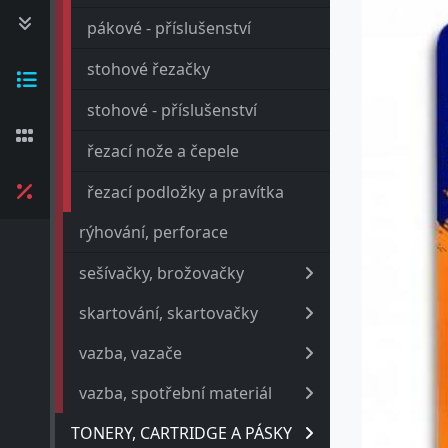
pákové - příslušenství
stohové řezačky
stohové - příslušenství
řezací nože a čepele
řezací podložky a pravítka
rýhování, perforace
sešívačky, brožovačky
skartování, skartovačky
vazba, vazače
vazba, spotřební materiál
TONERY, CARTRIDGE A PÁSKY