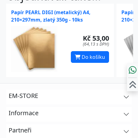
Papír PEARL DIGI (metalický) A4,
Papír 
210×297mm, zlatý 350g - 10ks
210×29
Kč 53,00
(64,13 s DPH)
Do košíku
EM-STORE
Informace
Partneři