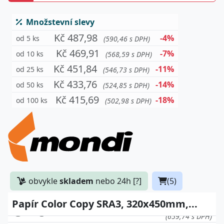
Množstevní slevy
Kč 487,98
-4%
od 5 ks
(590,46 s DPH)
Kč 469,91
-7%
od 10 ks
(568,59 s DPH)
Kč 451,84
-11%
od 25 ks
(546,73 s DPH)
Kč 433,76
-14%
od 50 ks
(524,85 s DPH)
Kč 415,69
-18%
od 100 ks
(502,98 s DPH)
obvykle
skladem
nebo 24h [?]
(5)
Papír Color Copy SRA3, 320x450mm,...
Kč 545,24
90g 500archů
(659,74 s DPH)