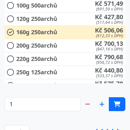
Kč 571,49
100g 500archů
(691,50 s DPH)
Kč 427,80
120g 250archů
(517,64 s DPH)
Kč 506,06
160g 250archů
(612,33 s DPH)
Kč 700,13
200g 250archů
(847,16 s DPH)
Kč 790,68
220g 250archů
(956,72 s DPH)
Kč 440,80
250g 125archů
(533,37 s DPH)
Kč 575,78
280g 150archů
(696,69 s DPH)
Kč 486,49
300g 125archů
(588,65 s DPH)
Kč 525,78
350g 125archů
(636,19 s DPH)
Kč 534,00
400g 125archů
(646,14 s DPH)