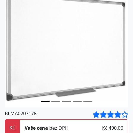
BI.MA0207178
Kč
Vaše cena
bez DPH
Kč 490,00