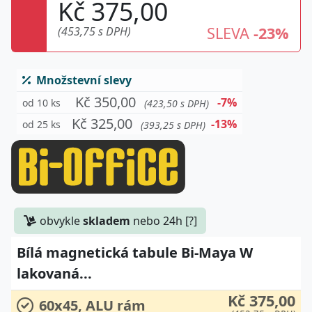
Kč 375,00
SLEVA
-23%
(453,75 s DPH)
Množstevní slevy
Kč 350,00
-7%
od 10 ks
(423,50 s DPH)
Kč 325,00
-13%
od 25 ks
(393,25 s DPH)
obvykle
skladem
nebo 24h [?]
Bílá magnetická tabule Bi-Maya W
lakovaná...
Kč 375,00
60x45, ALU rám