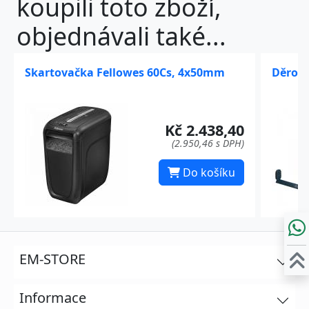
koupili toto zboží,
objednávali také...
Skartovačka Fellowes 60Cs, 4x50mm
Děrova
Kč 2.438,40
(2.950,46 s DPH)
Do košíku
EM-STORE
Informace