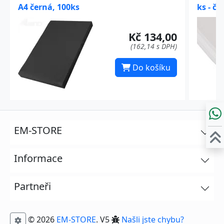
A4 černá, 100ks
ks - če
Kč 134,00
(162,14 s DPH)
Do košíku
EM-STORE
Informace
Partneři
© 2026
EM-STORE
. V5
Našli jste chybu?