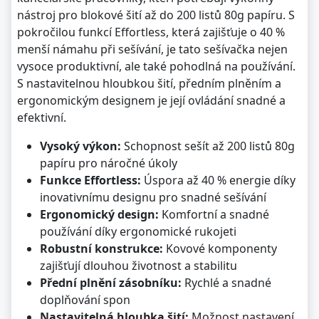
nástroj pro blokové šití až do 200 listů 80g papíru. S
pokročilou funkcí Effortless, která zajišťuje o 40 %
menší námahu při sešívání, je tato sešívačka nejen
vysoce produktivní, ale také pohodlná na používání.
S nastavitelnou hloubkou šití, předním plněním a
ergonomickým designem je její ovládání snadné a
efektivní.
Vysoký výkon:
Schopnost sešít až 200 listů 80g
papíru pro náročné úkoly
Funkce Effortless:
Úspora až 40 % energie díky
inovativnímu designu pro snadné sešívání
Ergonomický design:
Komfortní a snadné
používání díky ergonomické rukojeti
Robustní konstrukce:
Kovové komponenty
zajišťují dlouhou životnost a stabilitu
Přední plnění zásobníku:
Rychlé a snadné
doplňování spon
Nastavitelná hloubka šití:
Možnost nastavení