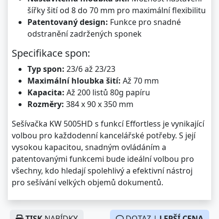
šířky šití od 8 do 70 mm pro maximální flexibilitu
Patentovaný design:
Funkce pro snadné
odstranění zadržených sponek
Specifikace spon:
Typ spon:
23/6 až 23/23
Maximální hloubka šití:
Až 70 mm
Kapacita:
Až 200 listů 80g papíru
Rozměry:
384 x 90 x 350 mm
Sešívačka KW 5005HD s funkcí Effortless je vynikající
volbou pro každodenní kancelářské potřeby. S její
vysokou kapacitou, snadným ovládáním a
patentovanými funkcemi bude ideální volbou pro
všechny, kdo hledají spolehlivý a efektivní nástroj
pro sešívání velkých objemů dokumentů.
TISK
NABÍDKY
DOTAZ |
LEPŠÍ CENA