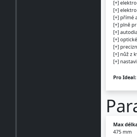
[+] elekt
[+] elekt
[+] přímé 
[+] plně 
[+] autodi
[+] optic
[+] preciz
[+] nůž z k
[+] nastav
Pro Ideal:
Par
Max délk
475 mm