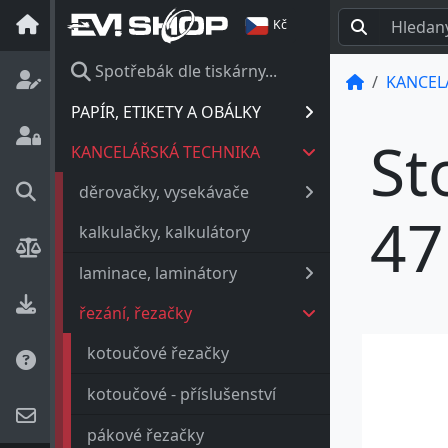
Kč
Spotřebák dle tiskárny...
KANCEL
PAPÍR, ETIKETY A OBÁLKY
St
KANCELÁŘSKÁ TECHNIKA
děrovačky, vysekávače
47
kalkulačky, kalkulátory
laminace, laminátory
řezání, řezačky
kotoučové řezačky
kotoučové - příslušenství
pákové řezačky