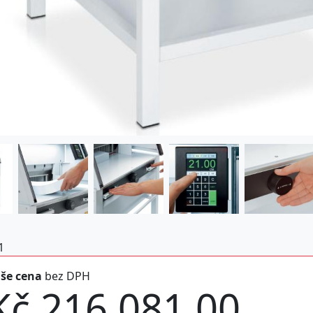
1
še cena
bez DPH
Kč 216.081,00