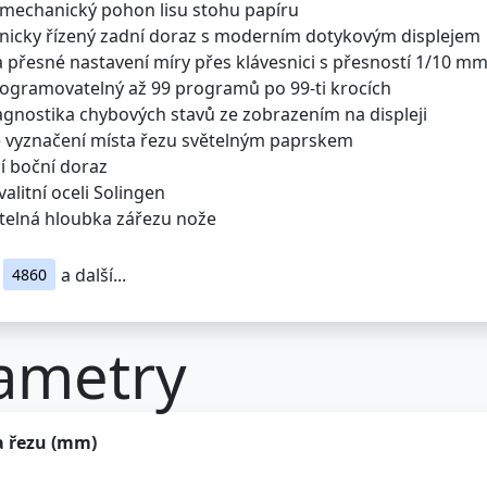
romechanický pohon lisu stohu papíru
ronicky řízený zadní doraz s moderním dotykovým displejem
a přesné nastavení míry přes klávesnici s přesností 1/10 m
programovatelný až 99 programů po 99-ti krocích
agnostika chybových stavů ze zobrazením na displeji
ké vyznačení místa řezu světelným paprskem
ní boční doraz
valitní oceli Solingen
itelná hloubka zářezu nože
a další...
4860
ametry
a řezu (mm)