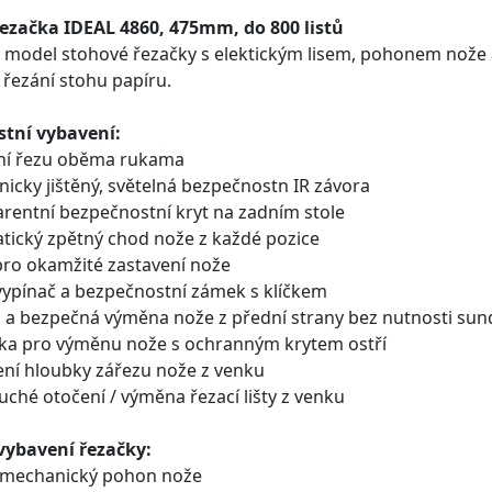
ezačka IDEAL 4860, 475mm, do 800 listů
 model stohové řezačky s elektickým lisem, pohonem nože 
řezání stohu papíru.
tní vybavení:
ění řezu oběma rukama
onicky jištěný, světelná bezpečnostn IR závora
arentní bezpečnostní kryt na zadním stole
atický zpětný chod nože z každé pozice
pro okamžité zastavení nože
 vypínač a bezpečnostní zámek s klíčkem
á a bezpečná výměna nože z přední strany bez nutnosti sun
ka pro výměnu nože s ochranným krytem ostří
ení hloubky zářezu nože z venku
uché otočení / výměna řezací lišty z venku
vybavení řezačky:
romechanický pohon nože