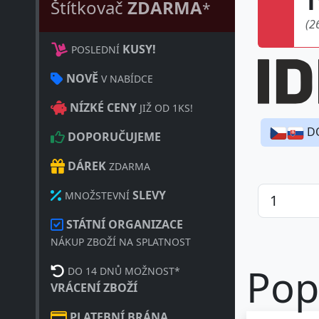
Štítkovač
ZDARMA
*
(2
KUSY!
POSLEDNÍ
NOVĚ
V NABÍDCE
NÍZKÉ CENY
JIŽ OD 1KS!
D
DOPORUČUJEME
DÁREK
ZDARMA
SLEVY
MNOŽSTEVNÍ
STÁTNÍ ORGANIZACE
NÁKUP ZBOŽÍ NA SPLATNOST
Pop
DO 14 DNŮ MOŽNOST*
VRÁCENÍ ZBOŽÍ
PLATEBNÍ BRÁNA