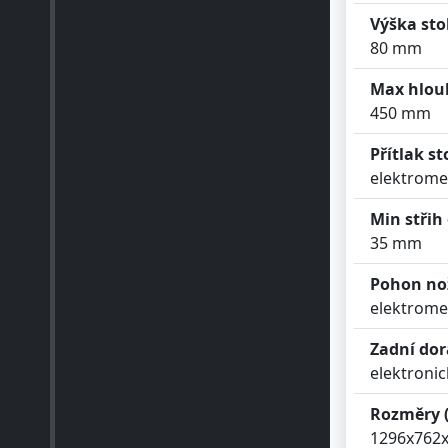
Výška st
80 mm
Max hlou
450 mm
Přítlak s
elektrome
Min střih
35 mm
Pohon no
elektrome
Zadní do
elektronic
Rozměry 
1296x762