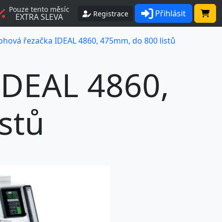
Pouze tento měsíc
Přihlásit
Registrace
EXTRA SLEVA
ohová řezačka IDEAL 4860, 475mm, do 800 listů
IDEAL 4860,
stů