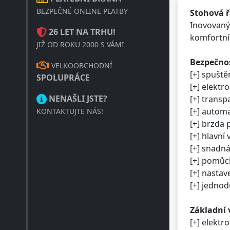
Stohová ř
BEZPEČNÉ ONLINE PLATBY
Inovovaný
26 LET NA TRHU!
komfortní 
JIŽ OD ROKU 2000 S VÁMI
Bezpečnos
VELKOOBCHODNÍ
[+] spušt
SPOLUPRÁCE
[+] elektr
[+] transp
NENAŠLI JSTE?
[+] autom
KONTAKTUJTE NÁS!
[+] brzda 
[+] hlavní
[+] snadn
[+] pomůc
[+] nastav
[+] jednod
Základní 
[+] elekt