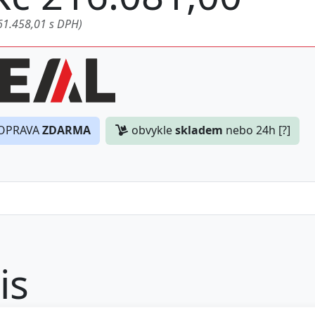
61.458,01 s DPH)
OPRAVA
ZDARMA
obvykle
skladem
nebo 24h [?]
is