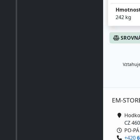
Hmotnost
242 kg
SROVNÁ
Vztahuje
EM-STOR
Hodko
CZ 460
PO-PÁ 
+420
6