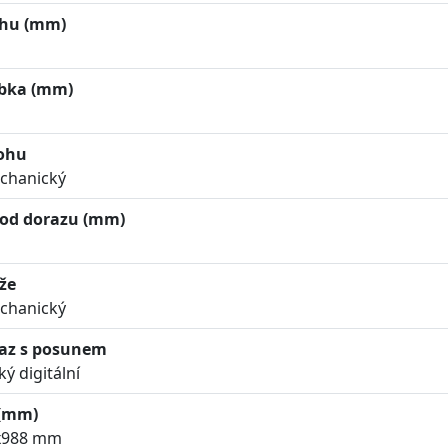
ohu (mm)
bka (mm)
tohu
chanický
 od dorazu (mm)
že
chanický
raz s posunem
ký digitální
(mm)
x988 mm