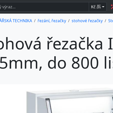
Kč
BEZ
DPH
ÁŘSKÁ TECHNIKA
řezání, řezačky
stohové řezačky
St
ohová řezačka 
5mm, do 800 li