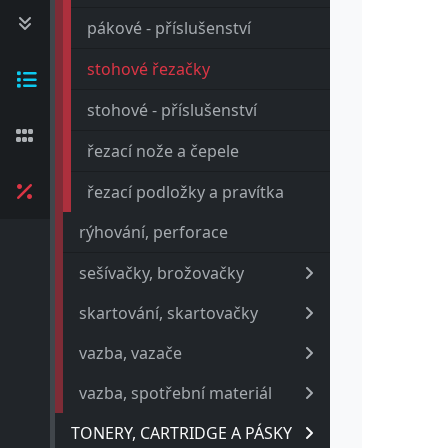
pákové - příslušenství
stohové řezačky
stohové - příslušenství
řezací nože a čepele
řezací podložky a pravítka
rýhování, perforace
sešívačky, brožovačky
skartování, skartovačky
vazba, vazače
vazba, spotřební materiál
TONERY, CARTRIDGE A PÁSKY