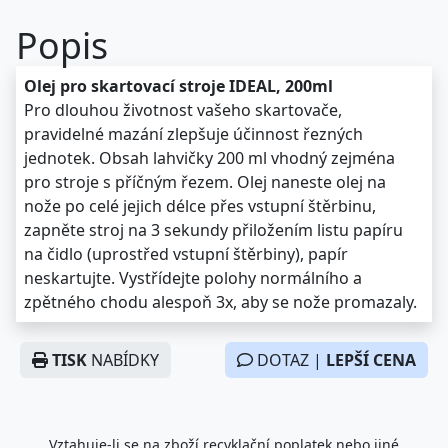
Popis
Olej pro skartovací stroje IDEAL, 200ml
Pro dlouhou životnost vašeho skartovače,
pravidelné mazání zlepšuje účinnost řezných
jednotek. Obsah lahvičky 200 ml vhodný zejména
pro stroje s příčným řezem. Olej naneste olej na
nože po celé jejich délce přes vstupní štěrbinu,
zapněte stroj na 3 sekundy přiložením listu papíru
na čidlo (uprostřed vstupní štěrbiny), papír
neskartujte. Vystřídejte polohy normálního a
zpětného chodu alespoň 3x, aby se nože promazaly.
TISK
NABÍDKY
DOTAZ |
LEPŠÍ CENA
Vztahuje-li se na zboží recyklační poplatek nebo jiné