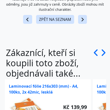
odměny, jsou již zahrnuty v ceně. Obrázky zboží mohou mít
ilustrační charakter.
ZPĚT NA SEZNAM
Zákaznící, kteří si
koupili toto zboží,
objednávali také...
Laminovací fólie 216x303 (mm) - A4,
Lamino
100ks, 2x 42mic, lesklá
100ks,
Kč 139,99