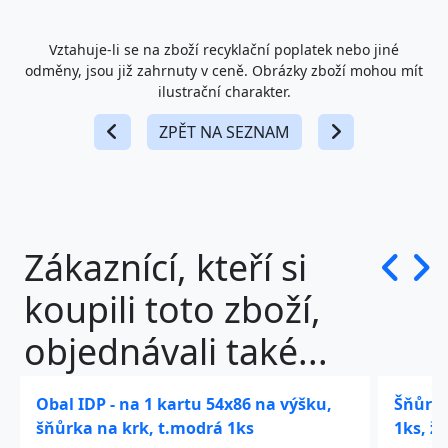
Vztahuje-li se na zboží recyklační poplatek nebo jiné
odměny, jsou již zahrnuty v ceně. Obrázky zboží mohou mít
ilustrační charakter.
ZPĚT NA SEZNAM
Zákaznící, kteří si
koupili toto zboží,
objednávali také...
Obal IDP - na 1 kartu 54x86 na výšku,
Šňůrka
šňůrka na krk, t.modrá 1ks
1ks, žl