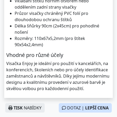
Vkládání štítků horním otvorem nebo
oddělením zadní strany visačky
Průzor visačky chráněný PVC folií pro
dlouhodobou ochranu štítků
Délka šňůrky 90cm (2x45cm) pro pohodlné
nošení
Rozměry: 110x67x5,2mm (pro štítek
90x54x2,4mm)
Vhodné pro různé účely
Visačka Enjoy je ideální pro použití v kancelářích, na
konferencích, školeních nebo pro účely identifikace
zaměstnanců a návštěvníků. Díky jejímu modernímu
designu a kvalitnímu provedení v azurové barvě je
skvělou volbou pro každodenní použití.
TISK
NABÍDKY
DOTAZ |
LEPŠÍ CENA