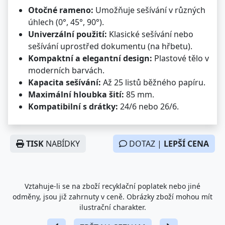
Otočné rameno:
Umožňuje sešívání v různých
úhlech (0°, 45°, 90°).
Univerzální použití:
Klasické sešívání nebo
sešívání uprostřed dokumentu (na hřbetu).
Kompaktní a elegantní design:
Plastové tělo v
moderních barvách.
Kapacita sešívání:
Až 25 listů běžného papíru.
Maximální hloubka šití:
85 mm.
Kompatibilní s drátky:
24/6 nebo 26/6.
TISK
NABÍDKY
DOTAZ |
LEPŠÍ CENA
Vztahuje-li se na zboží recyklační poplatek nebo jiné
odměny, jsou již zahrnuty v ceně. Obrázky zboží mohou mít
ilustrační charakter.