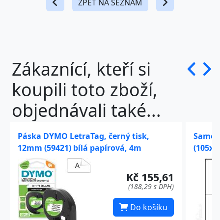
ZPĚT NA SEZNAM
Zákaznící, kteří si
koupili toto zboží,
objednávali také...
Páska DYMO LetraTag, černý tisk,
Samole
12mm (59421) bílá papírová, 4m
(105x1
Kč 155,61
(188,29 s DPH)
Do košíku