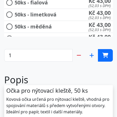
Kč 43,00
50ks - fialová
(52,03 s DPH)
Kč 43,00
50ks - limetková
(52,03 s DPH)
Kč 43,00
50ks - měděná
(52,03 s DPH)
Kč 43,00
50ks - modrá
(52,03 s DPH)
Kč 43,00
50ks - oranžová
(52,03 s DPH)
Kč 43,00
50ks - rudá
(52,03 s DPH)
Kč 43,00
50ks - růžová
Popis
(52,03 s DPH)
Kč 43,00
50ks - světle růžová
Očka pro nýtovací kleště, 50 ks
(52,03 s DPH)
Kč 43,00
50ks - světle tyrkysová
Kovová očka určená pro nýtovací kleště, vhodná pro
(52,03 s DPH)
spojování materiálů s předem vytvořenými otvory.
Kč 43,00
50ks - zelená
Ideální pro papír, textil i další materiály.
(52,03 s DPH)