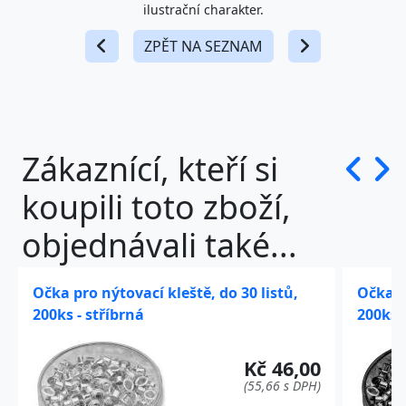
ilustrační charakter.
ZPĚT NA SEZNAM
Zákaznící, kteří si
koupili toto zboží,
objednávali také...
Očka pro nýtovací kleště, do 30 listů,
Očka pr
200ks - stříbrná
200ks 
Kč 46,00
(55,66 s DPH)