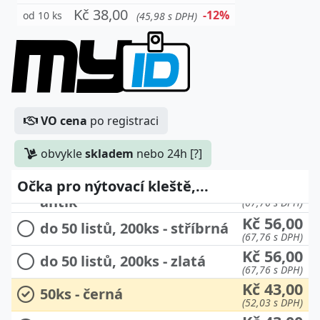
Kč 38,00
-12%
od 10 ks
(45,98 s DPH)
do 30 listů, 200ks - černá
Kč 46,00
antik
(55,66 s DPH)
Kč 46,00
VO cena
po registraci
do 30 listů, 200ks - stříbrná
(55,66 s DPH)
Kč 46,00
obvykle
skladem
nebo 24h [?]
do 30 listů, 200ks - zlatá
(55,66 s DPH)
Očka pro nýtovací kleště,...
do 50 listů, 200ks - černá
Kč 56,00
antik
(67,76 s DPH)
Kč 56,00
do 50 listů, 200ks - stříbrná
(67,76 s DPH)
Kč 56,00
do 50 listů, 200ks - zlatá
(67,76 s DPH)
Kč 43,00
50ks - černá
(52,03 s DPH)