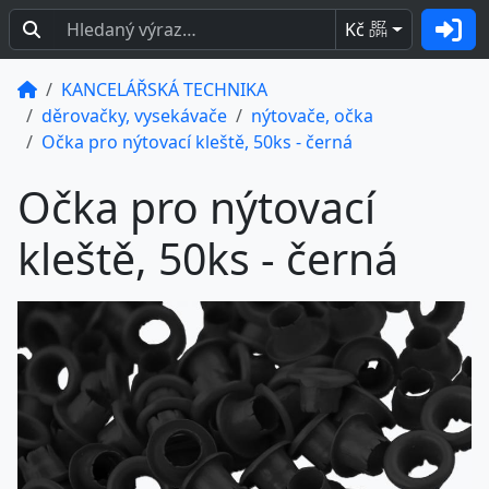
Kč
BEZ
DPH
KANCELÁŘSKÁ TECHNIKA
děrovačky, vysekávače
nýtovače, očka
Očka pro nýtovací kleště, 50ks - černá
Očka pro nýtovací
kleště, 50ks - černá