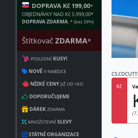
DOPRAVA Kč 199,00
*
OBJEDNÁVKY NAD Kč 5.999,00*
DOPRAVA ZDARMA
.
* (bez DPH)
Štítkovač
ZDARMA
*
KUSY!
POSLEDNÍ
NOVĚ
V NABÍDCE
CS.CDCUTT
NÍZKÉ CENY
JIŽ OD 1KS!
Kč
Va
DOPORUČUJEME
DÁREK
ZDARMA
(7
SLEVY
MNOŽSTEVNÍ
STÁTNÍ ORGANIZACE