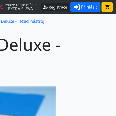
Pouze tento měsíc
Přihlásit
Registrace
EXTRA SLEVA
Deluxe - řezací nástroj
Deluxe -