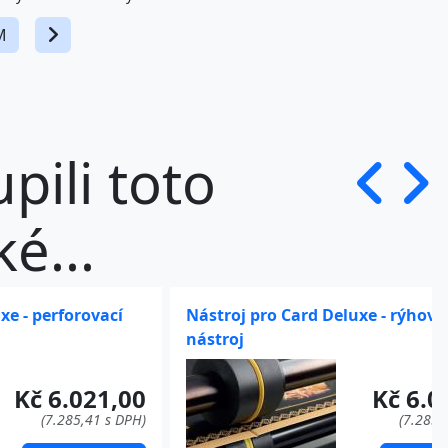
M
upili toto
é...
xe - perforovací
Nástroj pro Card Deluxe - rýhova
nástroj
Kč 6.021,00
Kč 6.0
(7.285,41 s DPH)
(7.285,