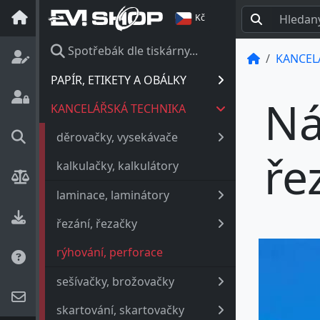
Kč
Spotřebák dle tiskárny...
KANCEL
PAPÍR, ETIKETY A OBÁLKY
Ná
KANCELÁŘSKÁ TECHNIKA
děrovačky, vysekávače
ře
kalkulačky, kalkulátory
laminace, laminátory
řezání, řezačky
rýhování, perforace
sešívačky, brožovačky
skartování, skartovačky