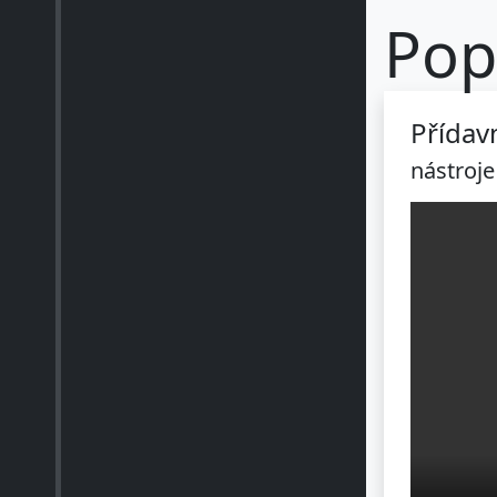
Pop
Přídav
nástroje