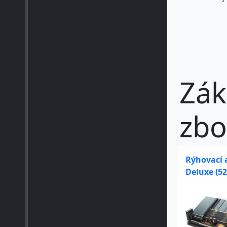
Zák
zbo
Rýhovací a
Deluxe (