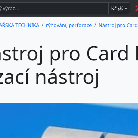
Kč
BEZ
DPH
ÁŘSKÁ TECHNIKA
rýhování, perforace
Nástroj pro Card 
stroj pro Card 
zací nástroj