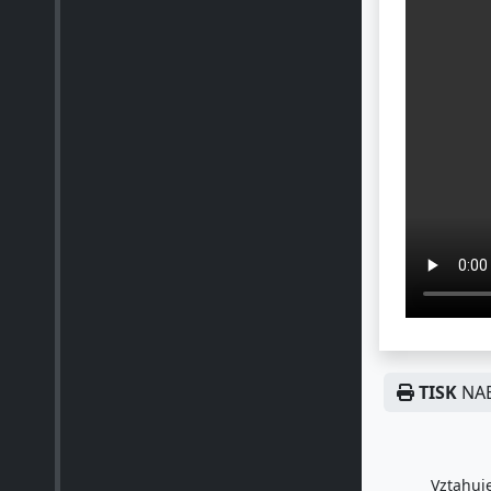
TISK
NAB
Vztahuje