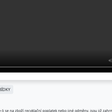
ÍDKY
-li se na zboží recyklační poplatek nebo jiné odměny, jsou již zahr