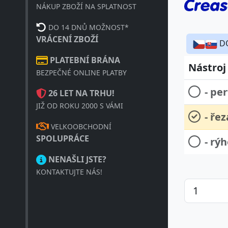
NÁKUP ZBOŽÍ NA SPLATNOST
DO 14 DNŮ MOŽNOST*
VRÁCENÍ ZBOŽÍ
D
PLATEBNÍ BRÁNA
Nástroj
BEZPEČNÉ ONLINE PLATBY
- pe
26 LET NA TRHU!
JIŽ OD ROKU 2000 S VÁMI
- řez
VELKOOBCHODNÍ
SPOLUPRÁCE
- rý
NENAŠLI JSTE?
KONTAKTUJTE NÁS!