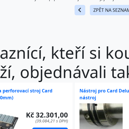
ZPĚT NA SEZNA
aznící, kteří si ko
ží, objednávali tak
 perforovací stroj Card
Nástroj pro Card Delu
520mm)
nástroj
Kč 32.301,00
(39.084,21 s DPH)