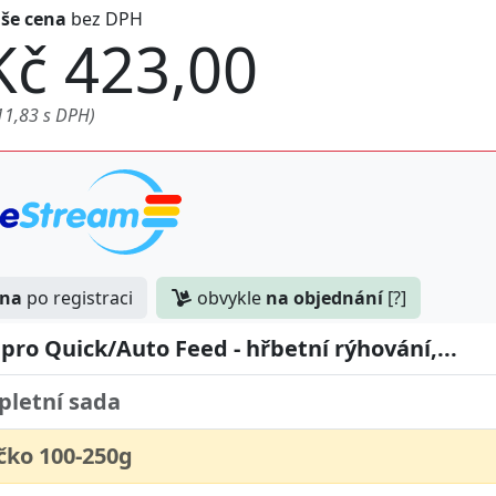
še cena
bez DPH
Kč 423,00
11,83 s DPH)
ena
po registraci
obvykle
na objednání
[?]
 pro Quick/Auto Feed - hřbetní rýhování,...
letní sada
čko 100-250g