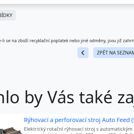
ÍDKY
-li se na zboží recyklační poplatek nebo jiné odměny, jsou již zahr
ZPĚT NA SEZNA
lo by Vás také zaj
Rýhovací a perforovací stroj Auto Feed
Elektrický rotační rýhovací stroj s automatický
zpracování tiskovin do šíře 520mm a 400g/m2. In