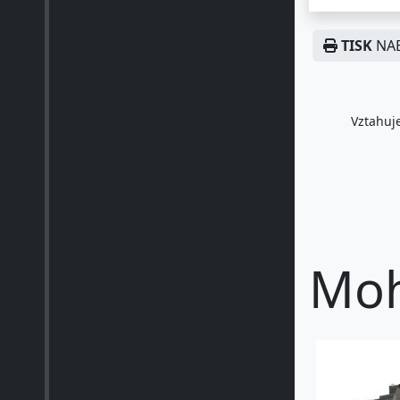
TISK
NAB
Vztahuje
Moh