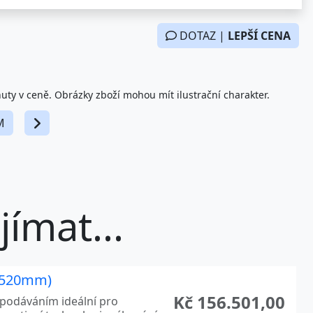
DOTAZ |
LEPŠÍ CENA
nuty v ceně. Obrázky zboží mohou mít ilustrační charakter.
M
ímat...
 (520mm)
Kč 156.501,00
m podáváním ideální pro
ovativní technologie rýhování