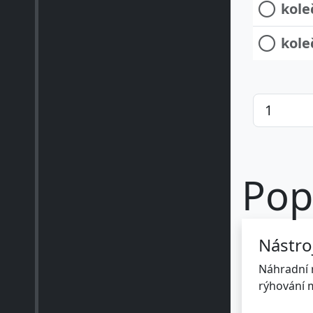
kole
kole
Pop
Nástro
Náhradní r
rýhování 