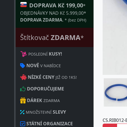
DOPRAVA Kč 199,00
*
OBJEDNÁVKY NAD Kč 5.999,00*
DOPRAVA ZDARMA
.
* (bez DPH)
Štítkovač
ZDARMA
*
KUSY!
POSLEDNÍ
NOVĚ
V NABÍDCE
NÍZKÉ CENY
JIŽ OD 1KS!
DOPORUČUJEME
DÁREK
ZDARMA
SLEVY
MNOŽSTEVNÍ
CS.RIB012-
STÁTNÍ ORGANIZACE