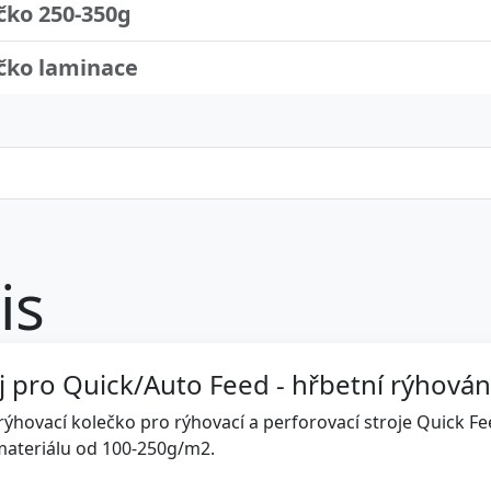
čko 250-350g
čko laminace
is
j pro Quick/Auto Feed - hřbetní rýhován
ýhovací kolečko pro rýhovací a perforovací stroje Quick F
materiálu od 100-250g/m2.