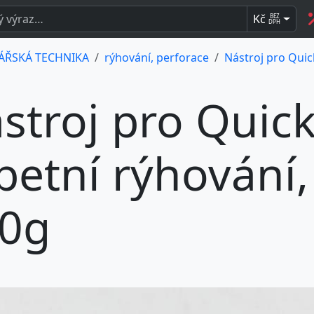
Kč
BEZ
DPH
ÁŘSKÁ TECHNIKA
rýhování, perforace
Nástroj pro Quic
stroj pro Quick
betní rýhování,
0g