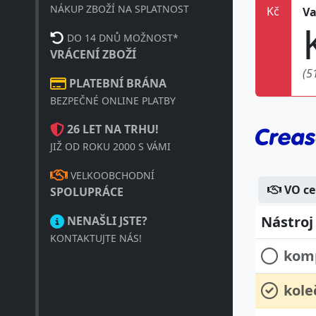
Kč
Va
NÁKUP ZBOŽÍ NA SPLATNOST
DO 14 DNŮ MOŽNOST*
VRÁCENÍ ZBOŽÍ
(5
PLATEBNÍ BRÁNA
BEZPEČNÉ ONLINE PLATBY
26 LET NA TRHU!
JIŽ OD ROKU 2000 S VÁMI
VELKOOBCHODNÍ
VO c
SPOLUPRÁCE
Nástroj
NENAŠLI JSTE?
KONTAKTUJTE NÁS!
komp
kole