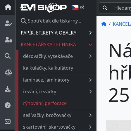
Kč
Spotřebák dle tiskárny...
KANCEL
PAPÍR, ETIKETY A OBÁLKY
Ná
KANCELÁŘSKÁ TECHNIKA
děrovačky, vysekávače
hř
kalkulačky, kalkulátory
laminace, laminátory
25
řezání, řezačky
rýhování, perforace
sešívačky, brožovačky
skartování, skartovačky