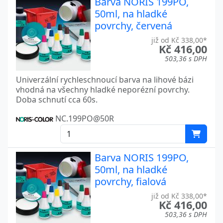
Barva NORIS 199PO,
50ml, na hladké
povrchy, červená
již od Kč 338,00*
Kč 416,00
503,36 s DPH
Univerzální rychleschnoucí barva na lihové bázi
vhodná na všechny hladké neporézní povrchy.
Doba schnutí cca 60s.
NC.199PO@50R
Barva NORIS 199PO,
50ml, na hladké
povrchy, fialová
již od Kč 338,00*
Kč 416,00
503,36 s DPH