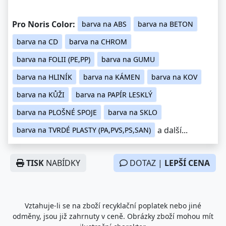
Pro Noris Color:
barva na ABS
barva na BETON
barva na CD
barva na CHROM
barva na FOLII (PE,PP)
barva na GUMU
barva na HLINÍK
barva na KÁMEN
barva na KOV
barva na KŮŽI
barva na PAPÍR LESKLÝ
barva na PLOŠNÉ SPOJE
barva na SKLO
a další...
barva na TVRDÉ PLASTY (PA,PVS,PS,SAN)
TISK
NABÍDKY
DOTAZ |
LEPŠÍ CENA
Vztahuje-li se na zboží recyklační poplatek nebo jiné
odměny, jsou již zahrnuty v ceně. Obrázky zboží mohou mít