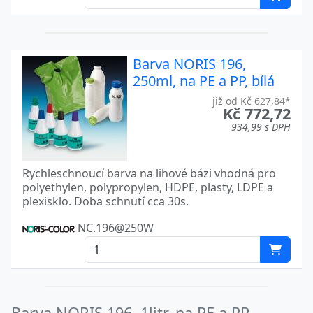
Barva NORIS 196,
250ml, na PE a PP, bílá
již od Kč 627,84*
Kč 772,72
934,99 s DPH
Rychleschnoucí barva na lihové bázi vhodná pro
polyethylen, polypropylen, HDPE, plasty, LDPE a
plexisklo. Doba schnutí cca 30s.
NC.196@250W
Barva NORIS 196, 1litr, na PE a PP,