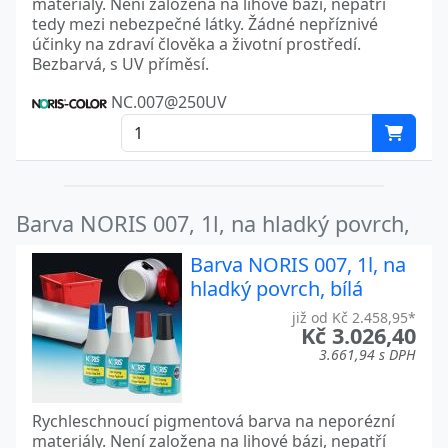
materiály. Není založena na lihové bázi, nepatří
tedy mezi nebezpečné látky. Žádné nepříznivé
účinky na zdraví člověka a životní prostředí.
Bezbarvá, s UV příměsí.
NC.007@250UV
Barva NORIS 007, 1l, na hladký povrch,
Barva NORIS 007, 1l, na
hladký povrch, bílá
již od Kč 2.458,95*
Kč 3.026,40
3.661,94 s DPH
Rychleschnoucí pigmentová barva na neporézní
materiály. Není založena na lihové bázi, nepatří