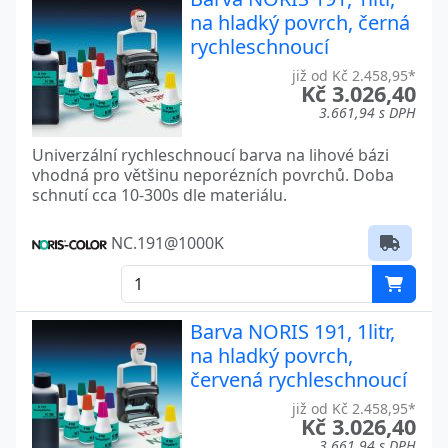
na hladký povrch, černá
rychleschnoucí
již od Kč 2.458,95*
Kč 3.026,40
3.661,94 s DPH
Univerzální rychleschnoucí barva na lihové bázi
vhodná pro většinu neporézních povrchů. Doba
schnutí cca 10-300s dle materiálu.
NC.191@1000K
Barva NORIS 191, 1litr,
na hladký povrch,
červená rychleschnoucí
již od Kč 2.458,95*
Kč 3.026,40
3.661,94 s DPH