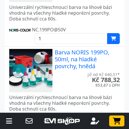
Univerzální rychleschnoucí barva na lihové bázi
vhodná na všechny hladké neporézní povrchy.
Doba schnutí cca 60s.
NC.199PO@50V
Barva NORIS 199PO,
50ml, na hladké
povrchy, hnědá
již od Kč 640,51*
Kč 788,32
953,87 s DPH
Univerzální rychleschnoucí barva na lihové bázi
vhodná na všechny hladké neporézní povrchy.
Doba schnutí cca 60s.
NC.199PO@50H