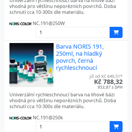
Univerzální rychleschnoucí barva na lihové bázi
vhodná pro většinu neporézních povrchů. Doba
schnutí cca 10-300s dle materiálu.
NC.191@250W
Barva NORIS 191,
250ml, na hladký
povrch, černá
rychleschnoucí
již od Kč 640,51*
Kč 788,32
953,87 s DPH
Univerzální rychleschnoucí barva na lihové bázi
vhodná pro většinu neporézních povrchů. Doba
schnutí cca 10-300s dle materiálu.
NC.191@250k