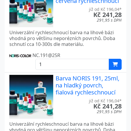
červená rychleschnoucí
již od Kč 196,04*
Kč 241,28
291,95 s DPH
Univerzální rychleschnoucí barva na lihové bázi
vhodná pro většinu neporézních povrchů. Doba
schnutí cca 10-300s dle materiálu.
NC.191@25R
Barva NORIS 191, 25ml,
na hladký povrch,
fialová rychleschnoucí
již od Kč 196,04*
Kč 241,28
291,95 s DPH
Univerzální rychleschnoucí barva na lihové bázi
vhodná pro většinu neporézních povrchů. Doba