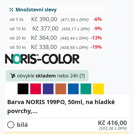
Množstevní slevy
Kč 390,00
-6%
od 5 ks
(471,90 s DPH)
Kč 377,00
-9%
od 10 ks
(456,17 s DPH)
Kč 364,00
-13%
od 20 ks
(440,44 s DPH)
Kč 338,00
-19%
od 50 ks
(408,98 s DPH)
obvykle
skladem
nebo 24h [?]
Barva NORIS 199PO, 50ml, na hladké
povrchy,...
Kč 416,00
bílá
(503,36 s DPH)