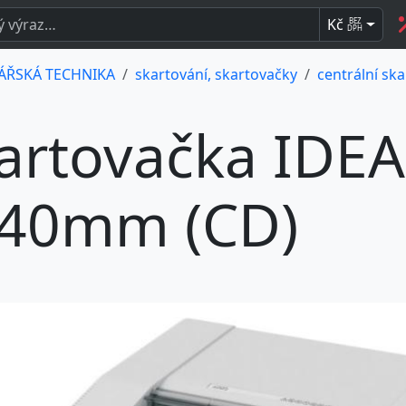
Kč
BEZ
DPH
ÁŘSKÁ TECHNIKA
skartování, skartovačky
centrální sk
artovačka IDEA
40mm (CD)