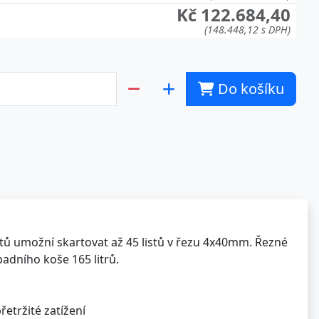
Kč 122.684,40
(148.448,12 s DPH)
Do košíku
stů umožní skartovat až 45 listů v řezu 4x40mm. Řezné
padního koše 165 litrů.
etržité zatížení