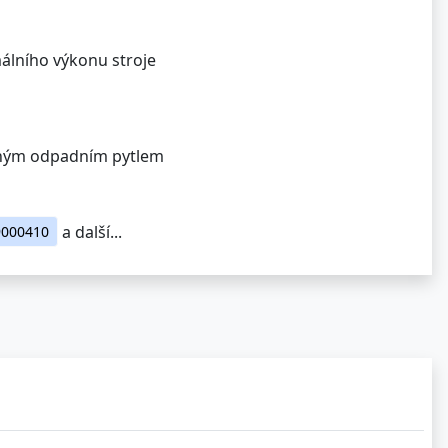
málního výkonu stroje
ěným odpadním pytlem
a další...
9000410