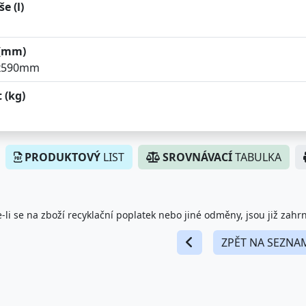
e (l)
(mm)
x590mm
 (kg)
PRODUKTOVÝ
LIST
SROVNÁVACÍ
TABULKA
-li se na zboží recyklační poplatek nebo jiné odměny, jsou již zahr
ZPĚT NA SEZNA