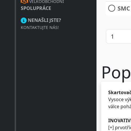
VELKOOBCHODNÍ
SMC 
SPOLUPRÁCE
NENAŠLI JSTE?
KONTAKTUJTE NÁS!
Pop
Skartovač
Vysoce výk
válce pohá
INOVATIV
[+] prvotř