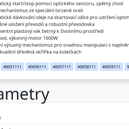
atický start/stop pomocí optického senzoru, zpětný chod
mechanismus ze speciální tvrzené oceli
tické dávkování oleje na skartovací válce pro udržení opti
ašné uložení převodů a robustní převodovka
entní plastový vak šetrný k životnímu prostředí
 chod, výkonný motor 1600W
tní výsuvný mechanismus pro snadnou manipulaci s napln
 kvalitní dřevěná skříňka na kolečkách
40051111
40056111
40057111
40058111
40059111
ametry
z
skartace