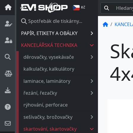
Kč
Spotřebák dle tiskárny...
KANCEL
PAPÍR, ETIKETY A OBÁLKY
Sk
KANCELÁŘSKÁ TECHNIKA
děrovačky, vysekávače
4x
kalkulačky, kalkulátory
laminace, laminátory
řezání, řezačky
rýhování, perforace
sešívačky, brožovačky
skartování, skartovačky