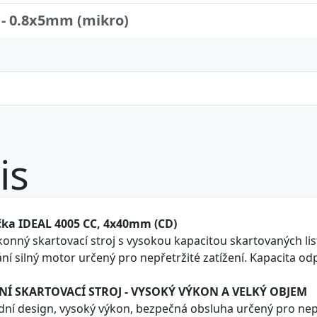
- 0.8x5mm (mikro)
is
ka IDEAL 4005 CC, 4x40mm (CD)
onný skartovací stroj s vysokou kapacitou skartovaných li
ní silný motor určený pro nepřetržité zatížení. Kapacita od
NÍ SKARTOVACÍ STROJ - VYSOKÝ VÝKON A VELKÝ OBJEM
ídní design, vysoký výkon, bezpečná obsluha určený pro nepř