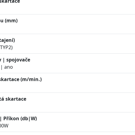
pu (mm)
tajení)
TYP2)
y | spojovače
 | ano
skartace (m/min.)
tá skartace
| Příkon (db|W)
600W