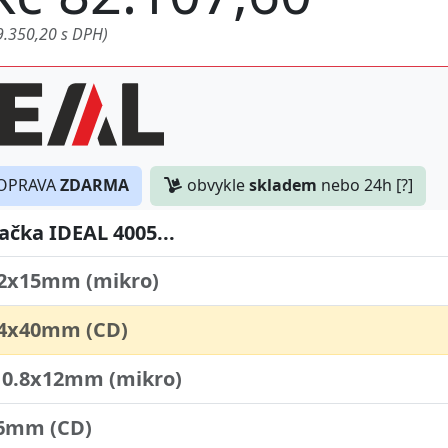
9.350,20 s DPH)
OPRAVA
ZDARMA
obvykle
skladem
nebo 24h [?]
ačka IDEAL 4005...
 2x15mm (mikro)
 4x40mm (CD)
 0.8x12mm (mikro)
 6mm (CD)