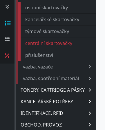
osobní skartovačky
kancelářské skartovačky
týmové skartovačky
centrální skartovačky
příslušenství
vazba, vazače
vazba, spotřební materiál
TONERY, CARTRIDGE A PÁSKY
KANCELÁŘSKÉ POTŘEBY
IDENTIFIKACE, RFID
OBCHOD, PROVOZ