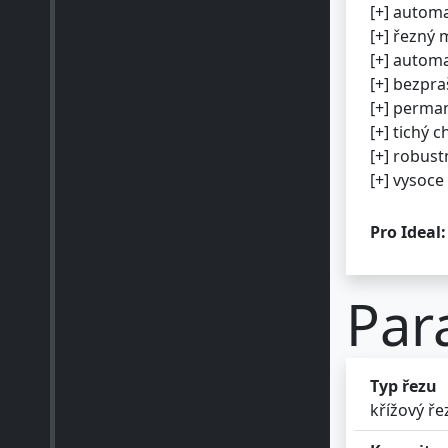
[+] autom
[+] řezný 
[+] automa
[+] bezpr
[+] perman
[+] tichý
[+] robus
[+] vysoce
Pro Ideal:
Par
Typ řezu
křížový ře
Kapacita 