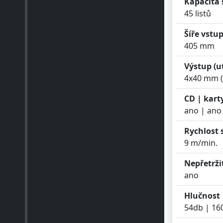
45 listů
Šíře vstu
405 mm
Výstup (u
4x40 mm (
CD | kart
ano | ano
Rychlost 
9 m/min.
Nepřetrži
ano
Hlučnost 
54db | 1