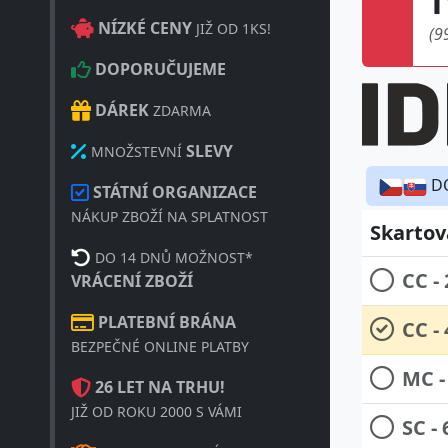
NÍZKÉ CENY
JIŽ OD 1KS!
(9
DOPORUČUJEME
DÁREK
ZDARMA
SLEVY
MNOŽSTEVNÍ
D
STÁTNÍ ORGANIZACE
NÁKUP ZBOŽÍ NA SPLATNOST
Skartov
DO 14 DNŮ MOŽNOST*
CC -
VRÁCENÍ ZBOŽÍ
PLATEBNÍ BRÁNA
CC -
BEZPEČNÉ ONLINE PLATBY
MC -
26 LET NA TRHU!
JIŽ OD ROKU 2000 S VÁMI
SC -