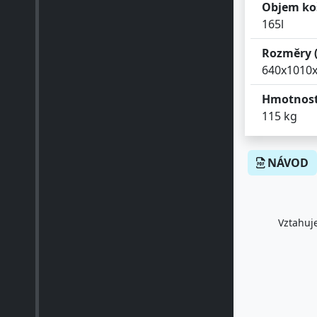
Objem koš
165l
Rozměry 
640x1010
Hmotnost
115 kg
NÁVOD
Vztahuje