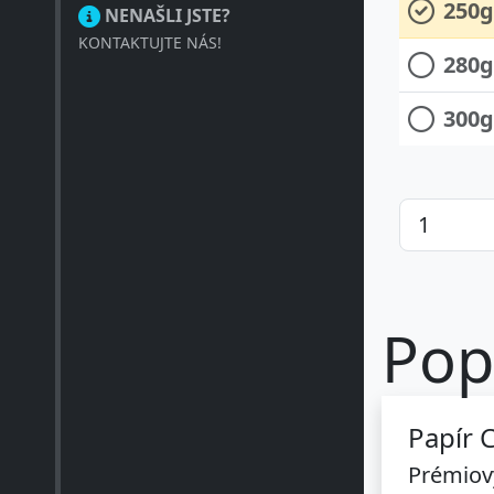
250g
NENAŠLI JSTE?
KONTAKTUJTE NÁS!
280g
300g
Pop
Papír 
Prémiový