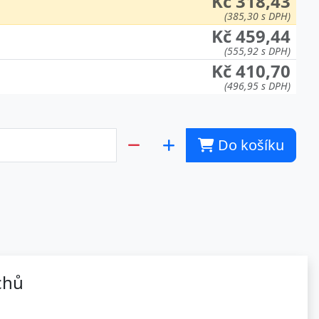
Kč 318,43
(385,30 s DPH)
Kč 459,44
(555,92 s DPH)
Kč 410,70
(496,95 s DPH)
Do košíku
chů