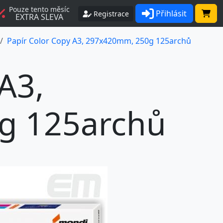
Pouze tento měsíc
Přihlásit
Registrace
EXTRA SLEVA
Papír Color Copy A3, 297x420mm, 250g 125archů
A3,
g 125archů