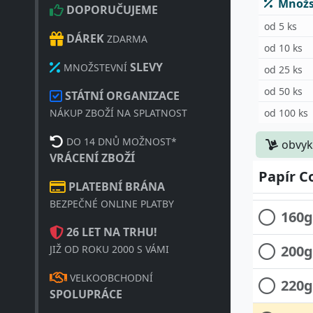
Množst
DOPORUČUJEME
od 5 ks
DÁREK
ZDARMA
od 10 ks
SLEVY
MNOŽSTEVNÍ
od 25 ks
od 50 ks
STÁTNÍ ORGANIZACE
90g 
od 100 ks
NÁKUP ZBOŽÍ NA SPLATNOST
DO 14 DNŮ MOŽNOST*
obvyk
100g
VRÁCENÍ ZBOŽÍ
Papír C
120g
PLATEBNÍ BRÁNA
BEZPEČNÉ ONLINE PLATBY
160g
26 LET NA TRHU!
200g
JIŽ OD ROKU 2000 S VÁMI
VELKOOBCHODNÍ
220g
SPOLUPRÁCE