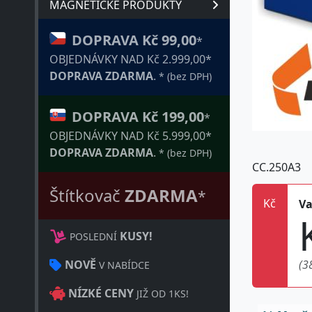
MAGNETICKÉ PRODUKTY
DOPRAVA Kč 99,00
*
OBJEDNÁVKY NAD Kč 2.999,00*
DOPRAVA ZDARMA
.
* (bez DPH)
DOPRAVA Kč 199,00
*
OBJEDNÁVKY NAD Kč 5.999,00*
DOPRAVA ZDARMA
.
* (bez DPH)
CC.250A3
Štítkovač
ZDARMA
*
Kč
Va
KUSY!
POSLEDNÍ
NOVĚ
(3
V NABÍDCE
NÍZKÉ CENY
JIŽ OD 1KS!