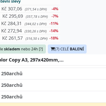
evní slevy
Kč 307,06
-4%
(371,54 s DPH)
Kč 295,69
-7%
(357,78 s DPH)
Kč 284,31
-11%
(344,02 s DPH)
Kč 272,94
-14%
(330,26 s DPH)
Kč 261,57
500archů
-18%
(316,50 s DPH)
le
skladem
nebo 24h [?]
(7)
CELÉ
BALENÍ
 500archů
olor Copy A3, 297x420mm,...
 250archů
 250archů
 250archů
 250archů