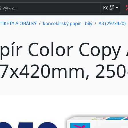
Kč
BEZ
DPH
ETIKETY A OBÁLKY
kancelářský papír - bílý
A3 (297x420)
pír Color Copy 
7x420mm, 250