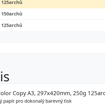
 125archů
 150archů
 125archů
is
Color Copy A3, 297x420mm, 250g 125ar
 papír pro dokonalý barevný tisk