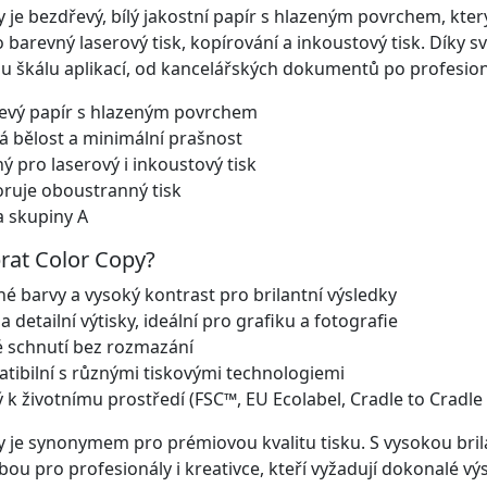
 je bezdřevý, bílý jakostní papír s hlazeným povrchem, který 
o barevný laserový tisk, kopírování a inkoustový tisk. Díky s
ou škálu aplikací, od kancelářských dokumentů po profesion
evý papír s hlazeným povrchem
á bělost a minimální prašnost
 pro laserový i inkoustový tisk
ruje oboustranný tisk
a skupiny A
rat Color Copy?
é barvy a vysoký kontrast pro brilantní výsledky
a detailní výtisky, ideální pro grafiku a fotografie
é schnutí bez rozmazání
tibilní s různými tiskovými technologiemi
 k životnímu prostředí (FSC™, EU Ecolabel, Cradle to Cradle
 je synonymem pro prémiovou kvalitu tisku. S vysokou brilan
lbou pro profesionály i kreativce, kteří vyžadují dokonalé vý