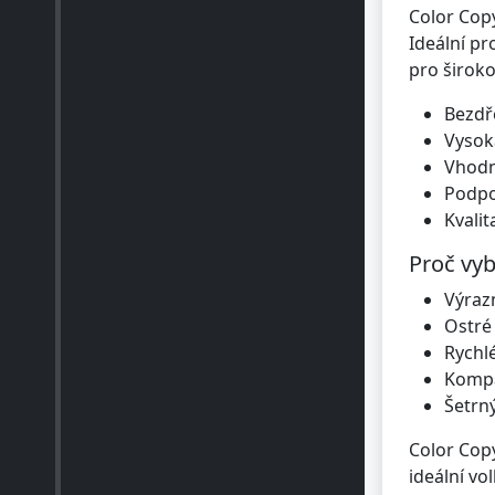
Color Copy
Ideální pr
pro širok
Bezdř
Vysok
Vhodný
Podpo
Kvalit
Proč vyb
Výrazn
Ostré 
Rychl
Kompa
Šetrný
Color Copy
ideální vo