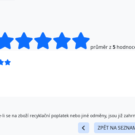
průměr z
5
hodnoc
-li se na zboží recyklační poplatek nebo jiné odměny, jsou již zahr
ZPĚT NA SEZNA