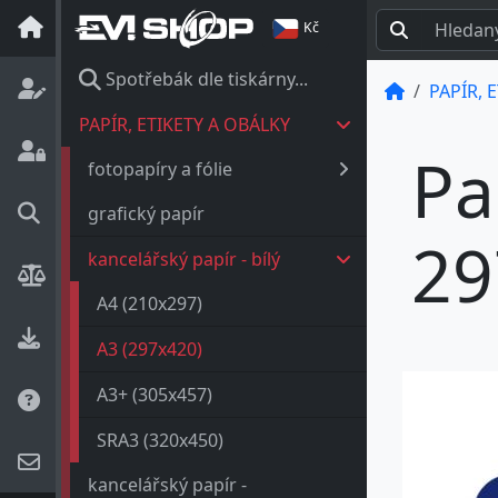
Kč
Spotřebák dle tiskárny...
PAPÍR, 
PAPÍR, ETIKETY A OBÁLKY
Pa
fotopapíry a fólie
grafický papír
29
kancelářský papír - bílý
A4 (210x297)
A3 (297x420)
A3+ (305x457)
SRA3 (320x450)
kancelářský papír -