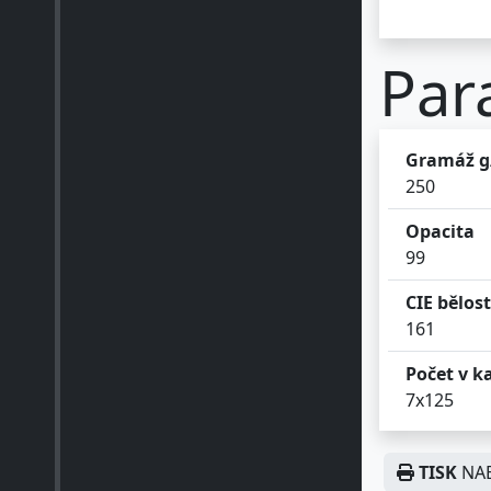
Par
Gramáž 
250
Opacita
99
CIE bělost
161
Počet v k
7x125
TISK
NAB