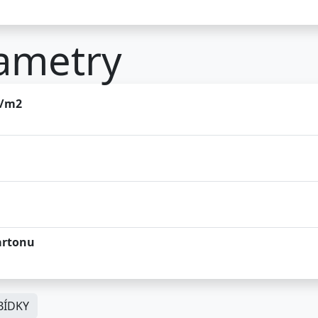
ametry
g/m2
artonu
ÍDKY