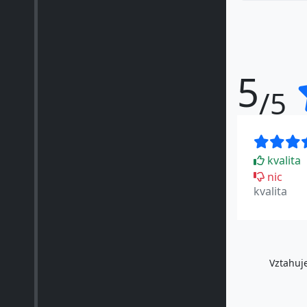
5
/5
kvalita
nic
kvalita
Vztahuje