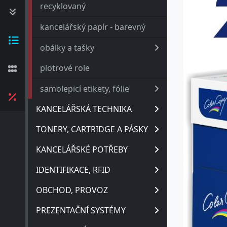
recyklovaný
kancelářský papír - barevný
obálky a tašky
plotrové role
samolepicí etikety, fólie
KANCELÁŘSKÁ TECHNIKA
TONERY, CARTRIDGE A PÁSKY
KANCELÁŘSKÉ POTŘEBY
IDENTIFIKACE, RFID
OBCHOD, PROVOZ
PREZENTAČNÍ SYSTÉMY