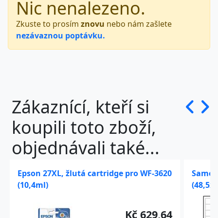
Nic nenalezeno.
Zkuste to prosím
znovu
nebo nám zašlete
nezávaznou poptávku.
Zákaznící, kteří si
koupili toto zboží,
objednávali také...
Epson 27XL, žlutá cartridge pro WF-3620
Samole
(10,4ml)
(48,5x
Kč 629,64