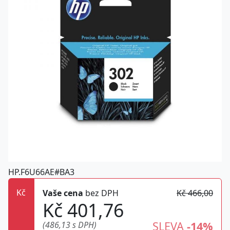
HP.F6U66AE#BA3
Kč
Vaše cena
bez DPH
Kč 466,00
Kč 401,76
SLEVA
-14%
(486,13 s DPH)