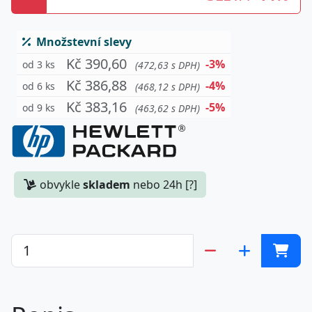
Množstevní slevy
Kč 390,60
-3%
od 3 ks
(472,63 s DPH)
Kč 386,88
-4%
od 6 ks
(468,12 s DPH)
Kč 383,16
-5%
od 9 ks
(463,62 s DPH)
obvykle
skladem
nebo 24h [?]