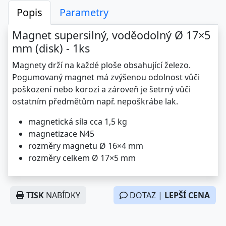
Ø 32×7 mm - 1ks černý
(126,00 s DPH)
Popis
Parametry
Magnet supersilný, voděodolný Ø 17×5
mm (disk) - 1ks
Magnety drží na každé ploše obsahující železo.
Pogumovaný magnet má zvýšenou odolnost vůči
poškození nebo korozi a zároveň je šetrný vůči
ostatním předmětům např. nepoškrábe lak.
magnetická síla cca 1,5 kg
magnetizace N45
rozměry magnetu Ø 16×4 mm
rozměry celkem Ø 17×5 mm
TISK
NABÍDKY
DOTAZ |
LEPŠÍ CENA