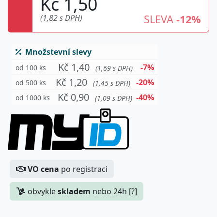
Kč 1,50
SLEVA
-12%
(1,82 s DPH)
Množstevní slevy
Kč 1,40
-7%
od 100 ks
(1,69 s DPH)
Kč 1,20
-20%
od 500 ks
(1,45 s DPH)
Kč 0,90
-40%
od 1000 ks
(1,09 s DPH)
VO cena
po registraci
obvykle
skladem
nebo 24h [?]