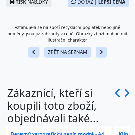
TISK
NABÍDKY
DOTAZ |
LEPŠÍ CENA
Vztahuje-li se na zboží recyklační poplatek nebo jiné
odměny, jsou již zahrnuty v ceně. Obrázky zboží mohou mít
ilustrační charakter.
ZPĚT NA SEZNAM
Zákaznící, kteří si
koupili toto zboží,
objednávali také...
Barevný xerografický papír, modrá - A4,
Klip n