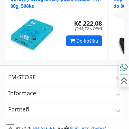
80g, 500ks
do 80 l
Kč 222,08
(268,72 s DPH)
Do košíku
EM-STORE
Informace
Partneři
© 2026
EM-STORE
. V5
Našli jste chybu?