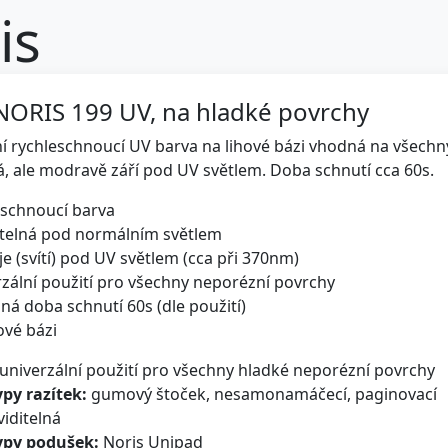
is
NORIS 199 UV, na hladké povrchy
ní rychleschnoucí UV barva na lihové bázi vhodná na všech
á, ale modravě září pod UV světlem. Doba schnutí cca 60s.
eschnoucí barva
itelná pod normálním světlem
e (svítí) pod UV světlem (cca při 370nm)
rzální použití pro všechny neporézní povrchy
žná doba schnutí 60s (dle použití)
ové bázi
univerzální použití pro všechny hladké neporézní povrchy
py razítek:
gumový štoček, nesamonamáčecí, paginovací
iditelná
ypy podušek:
Noris Unipad