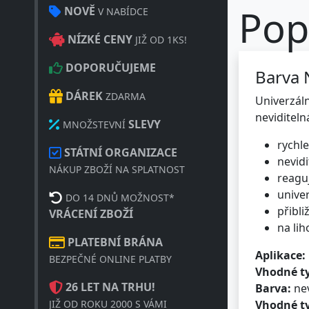
Pop
NOVĚ
V NABÍDCE
NÍZKÉ CENY
JIŽ OD 1KS!
DOPORUČUJEME
Barva 
DÁREK
ZDARMA
Univerzál
neviditeln
SLEVY
MNOŽSTEVNÍ
rychl
STÁTNÍ ORGANIZACE
nevid
NÁKUP ZBOŽÍ NA SPLATNOST
reaguj
unive
DO 14 DNŮ MOŽNOST*
přibli
VRÁCENÍ ZBOŽÍ
na lih
PLATEBNÍ BRÁNA
Aplikace:
BEZPEČNÉ ONLINE PLATBY
Vhodné ty
Barva:
nev
26 LET NA TRHU!
Vhodné t
JIŽ OD ROKU 2000 S VÁMI