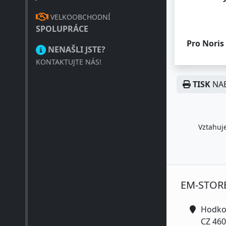
VELKOOBCHODNÍ
SPOLUPRÁCE
Pro Noris
NENAŠLI JSTE?
KONTAKTUJTE NÁS!
TISK
NAB
Vztahuje
EM-STOR
Hodko
CZ 460