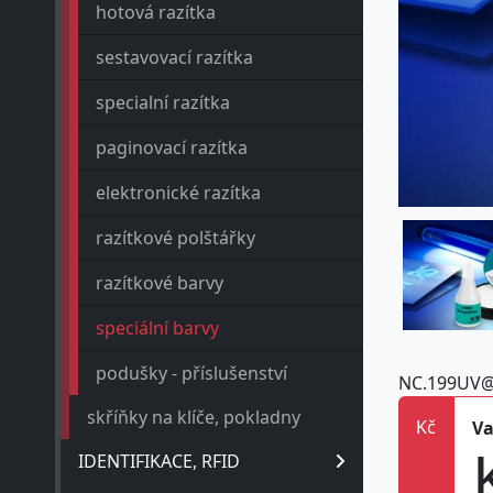
hotová razítka
sestavovací razítka
specialní razítka
paginovací razítka
elektronické razítka
razítkové polštářky
razítkové barvy
speciální barvy
podušky - příslušenství
NC.199UV
skříňky na klíče, pokladny
Kč
Va
IDENTIFIKACE, RFID