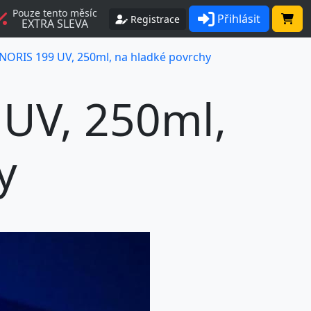
Pouze tento měsíc
Přihlásit
Registrace
EXTRA SLEVA
NORIS 199 UV, 250ml, na hladké povrchy
UV, 250ml,
y