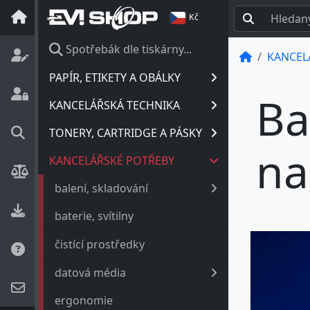
Kč
Spotřebák dle tiskárny...
KANCEL
PAPÍR, ETIKETY A OBÁLKY
Ba
KANCELÁŘSKÁ TECHNIKA
TONERY, CARTRIDGE A PÁSKY
na
KANCELÁŘSKÉ POTŘEBY
balení, skladování
baterie, svítilny
čistící prostředky
datová média
ergonomie