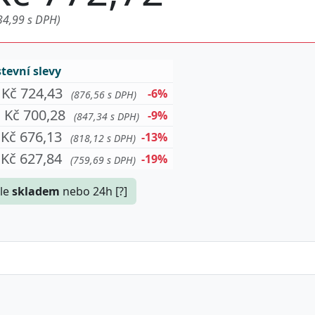
34,99 s DPH)
evní slevy
Kč 724,43
-6%
(876,56 s DPH)
Kč 700,28
-9%
(847,34 s DPH)
Kč 676,13
-13%
(818,12 s DPH)
Kč 627,84
-19%
(759,69 s DPH)
le
skladem
nebo 24h [?]