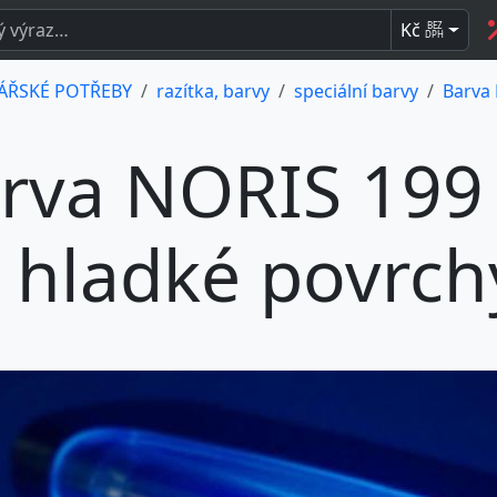
Kč
BEZ
DPH
ÁŘSKÉ POTŘEBY
razítka, barvy
speciální barvy
Barva 
rva NORIS 199 
 hladké povrch