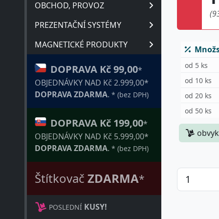
OBCHOD, PROVOZ
(9
PREZENTAČNÍ SYSTÉMY
MAGNETICKÉ PRODUKTY
Množst
od 5 ks
DOPRAVA Kč 99,00
*
od 10 ks
OBJEDNÁVKY NAD Kč 2.999,00*
od 20 ks
DOPRAVA ZDARMA
.
* (bez DPH)
od 50 ks
DOPRAVA Kč 199,00
*
obvyk
OBJEDNÁVKY NAD Kč 5.999,00*
DOPRAVA ZDARMA
.
* (bez DPH)
Štítkovač
ZDARMA
*
KUSY!
POSLEDNÍ