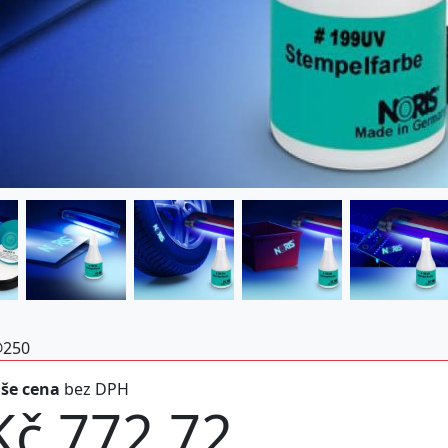
@250
še cena
bez DPH
Kč 772,72