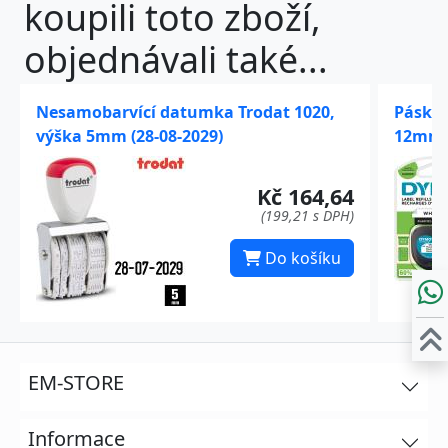
koupili toto zboží,
objednávali také...
Nesamobarvící datumka Trodat 1020,
Páska 
výška 5mm (28-08-2029)
12mm (
Kč 164,64
(199,21 s DPH)
Do košíku
EM-STORE
Informace