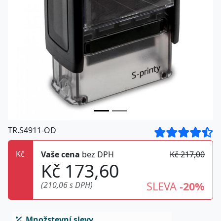
TR.S4911-OD
Kč
Vaše cena
bez DPH
Kč 217,00
Kč 173,60
Kč 173,60
!EXPRES!
(210,06 s DPH)
SLEVA
-20%
(210,06 s DPH)
Kč 173,60
DAŇOVÝ DOKLAD
(210,06 s DPH)
DATUM USKUTEČNĚNÍ
Kč 173,60
Množstevní slevy