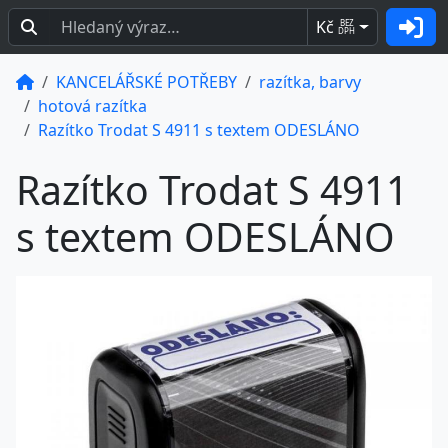
Kč
BEZ
DPH
KANCELÁŘSKÉ POTŘEBY
razítka, barvy
hotová razítka
Razítko Trodat S 4911 s textem ODESLÁNO
Razítko Trodat S 4911
s textem ODESLÁNO