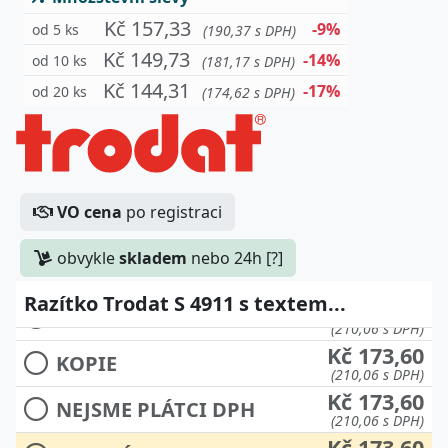
ZDAN. PLNĚNÍ
(210,06 s DPH)
Kč 157,33
-9%
Kč 173,60
od 5 ks
(190,37 s DPH)
DOBÍRKA
(210,06 s DPH)
Kč 149,73
-14%
od 10 ks
(181,17 s DPH)
Kč 173,60
DODACÍ LIST
Kč 144,31
-17%
od 20 ks
(174,62 s DPH)
(210,06 s DPH)
Kč 173,60
DOPORUČENĚ
(210,06 s DPH)
Kč 173,60
DOŠLO DNE:
(210,06 s DPH)
VO cena
po registraci
Kč 173,60
DPH 15%
(210,06 s DPH)
obvykle
skladem
nebo 24h [?]
Kč 173,60
DPH 21%
(210,06 s DPH)
Razítko Trodat S 4911 s textem...
Kč 173,60
FAXOVÁNO
(210,06 s DPH)
Kč 173,60
KOPIE
(210,06 s DPH)
Kč 173,60
NEJSME PLÁTCI DPH
(210,06 s DPH)
Kč 173,60