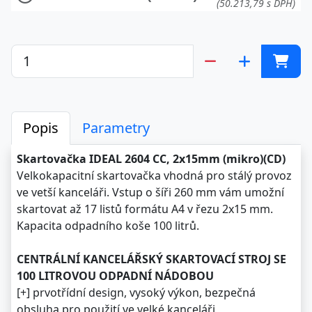
(50.213,79 s DPH)
Popis
Parametry
Skartovačka IDEAL 2604 CC, 2x15mm (mikro)(CD)
Velkokapacitní skartovačka vhodná pro stálý provoz
ve vetší kanceláři. Vstup o šíři 260 mm vám umožní
skartovat až 17 listů formátu A4 v řezu 2x15 mm.
Kapacita odpadního koše 100 litrů.
CENTRÁLNÍ KANCELÁŘSKÝ SKARTOVACÍ STROJ SE
100 LITROVOU ODPADNÍ NÁDOBOU
[+] prvotřídní design, vysoký výkon, bezpečná
obsluha pro použití ve velké kanceláři