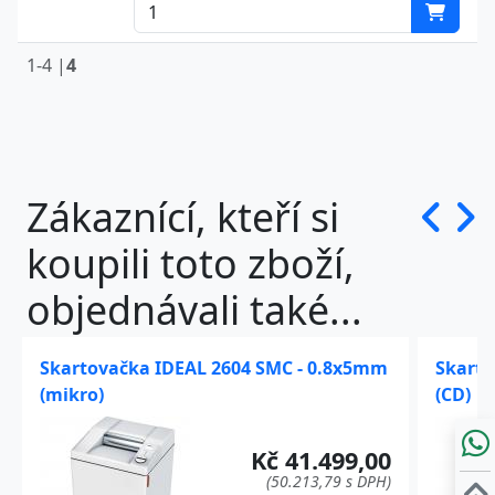
1-4 |
4
Zákaznící, kteří si
koupili toto zboží,
objednávali také...
Skartovačka IDEAL 2604 SMC - 0.8x5mm
Skarto
(mikro)
(CD)
Kč 41.499,00
(50.213,79 s DPH)