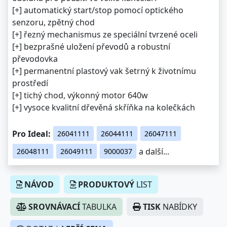
[+] automatický start/stop pomocí optického
senzoru, zpětný chod
[+] řezný mechanismus ze speciální tvrzené oceli
[+] bezprašné uložení převodů a robustní
převodovka
[+] permanentní plastový vak šetrný k životnímu
prostředí
[+] tichý chod, výkonný motor 640w
[+] vysoce kvalitní dřevěná skříňka na kolečkách
Pro Ideal:
26041111
26044111
26047111
a další...
26048111
26049111
9000037
NÁVOD
PRODUKTOVÝ
LIST
SROVNÁVACÍ
TABULKA
TISK
NABÍDKY
DOTAZ |
LEPŠÍ CENA