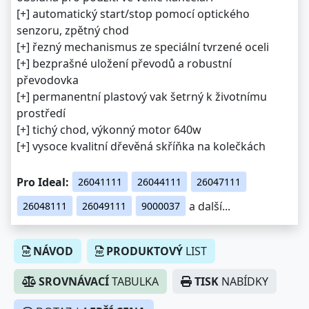
[+] automatický start/stop pomocí optického
senzoru, zpětný chod
[+] řezný mechanismus ze speciální tvrzené oceli
[+] bezprašné uložení převodů a robustní
převodovka
[+] permanentní plastový vak šetrný k životnímu
prostředí
[+] tichý chod, výkonný motor 640w
[+] vysoce kvalitní dřevěná skříňka na kolečkách
Pro Ideal:
26041111
26044111
26047111
a další...
26048111
26049111
9000037
NÁVOD
PRODUKTOVÝ
LIST
SROVNÁVACÍ
TABULKA
TISK
NABÍDKY
DOTAZ |
LEPŠÍ CENA