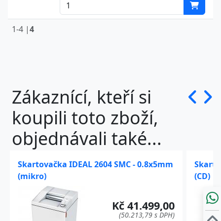
1-4 |
4
Zákaznící, kteří si
koupili toto zboží,
objednávali také...
Skartovačka IDEAL 2604 SMC - 0.8x5mm
Skarto
(mikro)
(CD)
Kč 41.499,00
(50.213,79 s DPH)