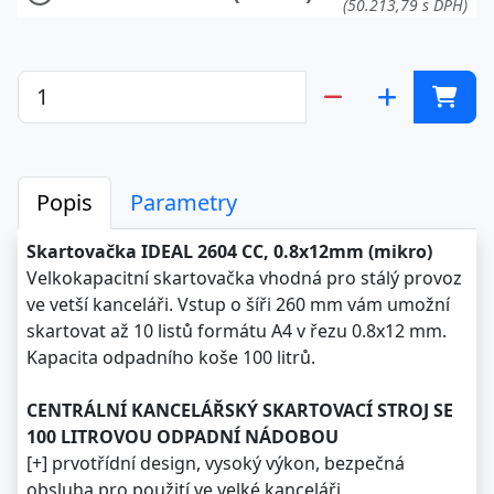
(50.213,79 s DPH)
Popis
Parametry
Skartovačka IDEAL 2604 CC, 0.8x12mm (mikro)
Velkokapacitní skartovačka vhodná pro stálý provoz
ve vetší kanceláři. Vstup o šíři 260 mm vám umožní
skartovat až 10 listů formátu A4 v řezu 0.8x12 mm.
Kapacita odpadního koše 100 litrů.
CENTRÁLNÍ KANCELÁŘSKÝ SKARTOVACÍ STROJ SE
100 LITROVOU ODPADNÍ NÁDOBOU
[+] prvotřídní design, vysoký výkon, bezpečná
obsluha pro použití ve velké kanceláři