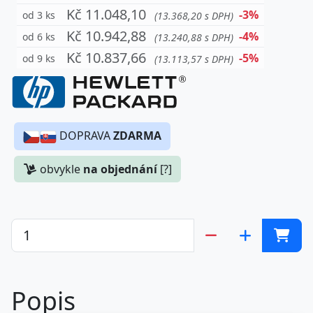
Kč 11.048,10
-3%
od 3 ks
(13.368,20 s DPH)
Kč 10.942,88
-4%
od 6 ks
(13.240,88 s DPH)
Kč 10.837,66
-5%
od 9 ks
(13.113,57 s DPH)
DOPRAVA
ZDARMA
obvykle
na objednání
[?]
Popis