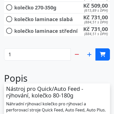
Kč 509,00
kolečko 270-350g
(615,89 s DPH)
Kč 731,00
kolečko laminace slabá
(884,51 s DPH)
Kč 731,00
kolečko laminace střední
(884,51 s DPH)
Kč 731,00
kolečko laminace silná
(884,51 s DPH)
Kč 731,00
kolečko laminace extra
(884,51 s DPH)
Kč 1.096,00
spodní kolečko 100-200g
(1.326,16 s DPH)
Popis
Kč 1.096,00
spodní kolečko 200-270g
(1.326,16 s DPH)
Kč 1.096,00
Nástroj pro Quick/Auto Feed -
spodní kolečko 250-350g
(1.326,16 s DPH)
rýhování, kolečko 80-180g
Kč 396,00
podávací pásek
Náhradní rýhovací kolečko pro rýhovací a
(479,16 s DPH)
perforovací stroje Quick Feed, Auto Feed, Auto Plus.