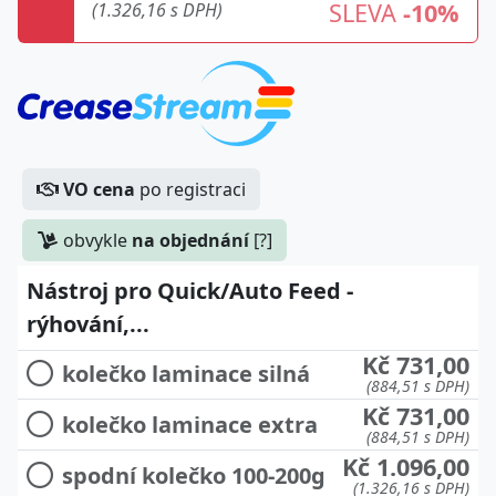
SLEVA
-10%
(1.326,16 s DPH)
Kč 14.355,00
kompletní sada
(17.369,55 s DPH)
Kč 509,00
kolečko 80-180g
(615,89 s DPH)
Kč 509,00
kolečko 170-280g
(615,89 s DPH)
VO cena
po registraci
Kč 509,00
kolečko 270-350g
(615,89 s DPH)
obvykle
na objednání
[?]
Kč 731,00
kolečko laminace slabá
(884,51 s DPH)
Nástroj pro Quick/Auto Feed -
Kč 731,00
kolečko laminace střední
rýhování,...
(884,51 s DPH)
Kč 731,00
kolečko laminace silná
(884,51 s DPH)
Kč 731,00
kolečko laminace extra
(884,51 s DPH)
Kč 1.096,00
spodní kolečko 100-200g
(1.326,16 s DPH)