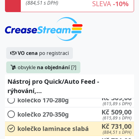
SLEVA
-10%
(884,51 s DPH)
VO cena
po registraci
obvykle
na objednání
[?]
Kč 14.355,00
kompletní sada
(17.369,55 s DPH)
Nástroj pro Quick/Auto Feed -
Kč 509,00
kolečko 80-180g
(615,89 s DPH)
rýhování,...
Kč 509,00
kolečko 170-280g
(615,89 s DPH)
Kč 509,00
kolečko 270-350g
(615,89 s DPH)
Kč 731,00
kolečko laminace slabá
(884,51 s DPH)